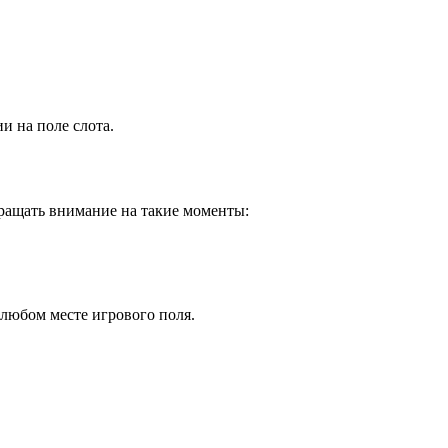
и на поле слота.
бращать внимание на такие моменты:
в любом месте игрового поля.