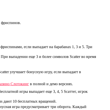
х фриспинов.
фриспинами, если выпадает на барабанах 1, 3 и 5. Три
При выпадении еще 3 и более символов Scatter во время
catter улучшает бонусную игру, если выпадает в
азино Слотокинг
в полной и демо версиях.
есплатной игры выпадает еще 3, 4, 5 Ѕсаттег, игрок
ins дают 10 бесплатных вращений.
онусная игра предусматривает три оборота. Каждый