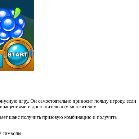
онусную игру. Он самостоятельно приносит пользу игроку, если
ыми вращениями и дополнительным множителем.
чивает шанс получить призовую комбинацию и получить
е символы.