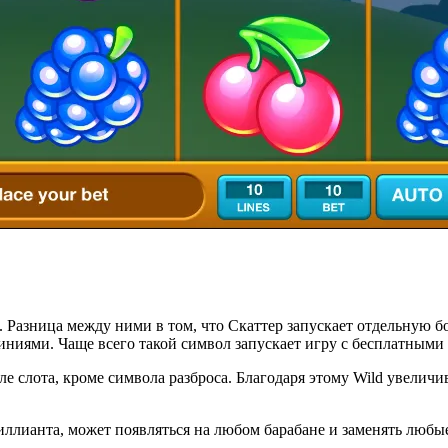
. Разница между ними в том, что Скаттер запускает отдельную б
и линиями. Чаще всего такой символ запускает игру с бесплатн
ле слота, кроме символа разброса. Благодаря этому Wild увели
бриллианта, может появляться на любом барабане и заменять любы