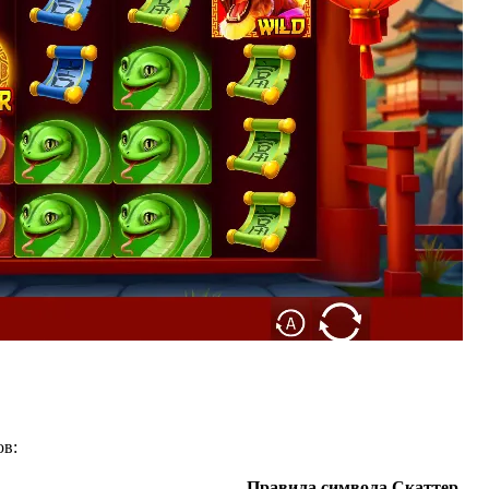
ов:
Правила символа Скаттер