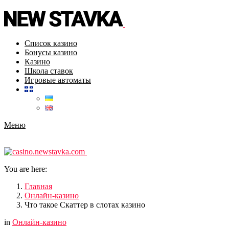
Список казино
Бонусы казино
Казино
Школа ставок
Игровые автоматы
Меню
You are here:
Главная
Онлайн-казино
Что такое Скаттер в слотах казино
in
Онлайн-казино