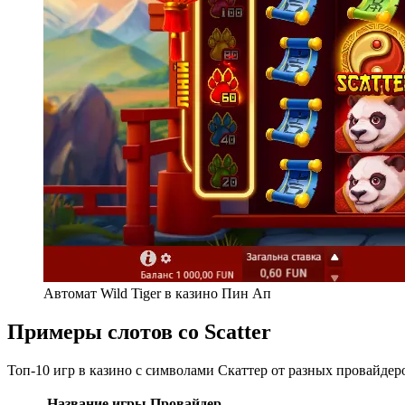
Автомат Wild Tiger в казино Пин Ап
Примеры слотов со Scatter
Топ-10 игр в казино с символами Скаттер от разных провайдер
Название игры
Провайдер