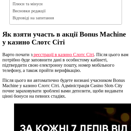
Плюси та мінуси
Висновки редакції
Відповіді на запитання
Як взяти участь в акції Bonus Machine
у казино Слотс Сіті
Варто почати з
реєстрації в казино Слотс Сіті
. Після цього вам
потрібно буде заповнити дані в особистому кабінеті,
підтвердити свою електронну пошту, номер мобільного
телефону, а також пройти верифікацію.
Після цього ви автоматично будете визнані учасником Bonus
Machine у казино Слотс Сіті. Адміністрація Casino Slots City
почне зараховувати зроблені вами депозити, щоби видавати
цінні бонуси на певних стадіях.