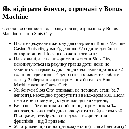
Як відіграти бонуси, отримані у Bonus
Machine
Основні особливості відіграшу призів, отриманих у Bonus
Machine казино Slots City:
Після нарахування жетону для обертання Bonus Machine
Casino Slots city, у вас буде лише 72 години для його
використання. Після цього жетон згорить;
Нараховані, але не використані жетони Slots City,
накопичуються на рахунку гравця доти, доки не
закінчиться термін їх дії. Наприклад, якщо протягом 72
годин ви здійснили 14 депозитів, то зможете зробити
одразу 2 обертання для отримання бонусів у Bonus
Machine казино Слотс Сіті;
Усі бонуси Slots City, отримані на першому етапі (за 7
депозит), необхідно прокрутити з вейджером х30. Після
цього вони стануть доступними для виведення;
Виграш із безкоштовних обертань, отриманих за 14
депозит, також необхідно прокрутити з вейджером х30.
При цьому розмір ставки під час використання
фриспінів – від 3 гривень;
Усі отримані призи на третьому етапі (після 21 депозиту)