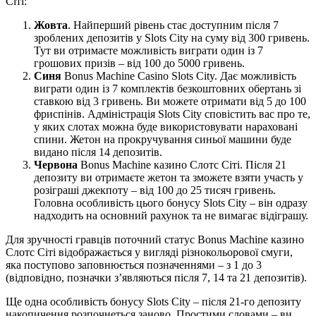
Сіті:
Жовта
. Найперший рівень стає доступним після 7
зроблених депозитів у Slots City на суму від 300 гривень.
Тут ви отримаєте можливість виграти один із 7
грошових призів – від 100 до 5000 гривень.
Синя
Bonus Machine Casino Slots City. Дає можливість
виграти один із 7 комплектів безкоштовних обертань зі
ставкою від 3 гривень. Ви можете отримати від 5 до 100
фриспінів. Адміністрація Slots City сповістить вас про те,
у яких слотах можна буде використовувати нараховані
спини. Жетон на прокручування синьої машини буде
видано після 14 депозитів.
Червона
Bonus Machine казино Слотс Сіті. Після 21
депозиту ви отримаєте жетон та зможете взяти участь у
розіграші джекпоту – від 100 до 25 тисяч гривень.
Головна особливість цього бонусу Slots City – він одразу
надходить на основний рахунок та не вимагає відіграшу.
Для зручності гравців поточний статус Bonus Machine казино
Слотс Сіті відображається у вигляді різнокольорової смуги,
яка поступово заповнюється позначеннями – з 1 до 3
(відповідно, позначки з’являються після 7, 14 та 21 депозитів).
Ще одна особливість бонусу Slots City – після 21-го депозиту
накопичення розпочнеться заново. Простими словами – ви