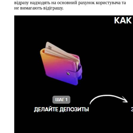
відразу надходять на основний рахунок користувача та
не вимагають відіграшу.