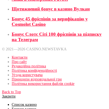
Щотижневий бонус в казино Вулкан
Бонус 45 фріспінів за верифікацію у
Cosmolot Casino
Бонус Слотс Сіті 100 фріспінів за підписку
на Телеграм
© 2021—2026 CASINO.NEWSTAVKA
Контакти
Про сайт
Редакційна політика
Політика конфіденційності
Угода користувача
Принципи відповідальної гри
Політика використання файлів cookie
Back to Top
Закрити
Список казино
Бонуси казино