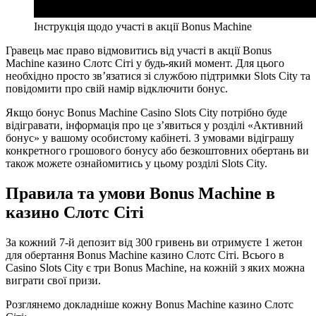
Інструкція щодо участі в акції Bonus Machine
Гравець має право відмовитись від участі в акції Bonus
Machine казино Слотс Сіті у будь-який момент. Для цього
необхідно просто зв’язатися зі службою підтримки Slots City та
повідомити про свій намір відключити бонус.
Якщо бонус Bonus Machine Casino Slots City потрібно буде
відігравати, інформація про це з’явиться у розділі «Активний
бонус» у вашому особистому кабінеті. З умовами відіграшу
конкретного грошового бонусу або безкоштовних обертань ви
також можете ознайомитись у цьому розділі Slots City.
Правила та умови Bonus Machine в
казино Слотс Сіті
За кожний 7-й депозит від 300 гривень ви отримуєте 1 жетон
для обертання Bonus Machine казино Слотс Сіті. Всього в
Casino Slots City є три Bonus Machine, на кожній з яких можна
виграти свої призи.
Розглянемо докладніше кожну Bonus Machine казино Слотс