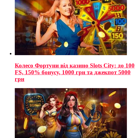
Колесо Фортуни від казино Slots City: до 100
FS, 150% бонусу, 1000 грн та джекпот 5000
грн