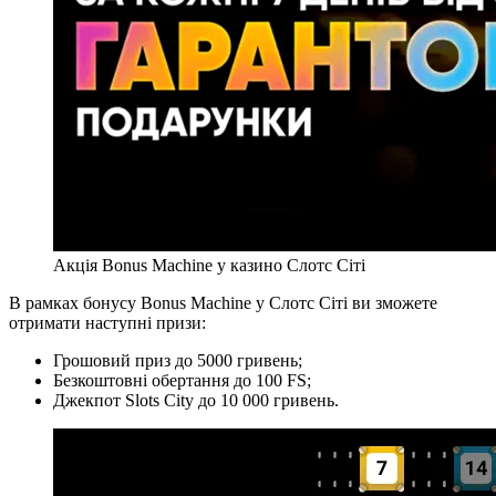
Акція Bonus Machine у казино Слотс Сіті
В рамках бонусу Bonus Machine у Слотс Сіті ви зможете
отримати наступні призи:
Грошовий приз до 5000 гривень;
Безкоштовні обертання до 100 FS;
Джекпот Slots City до 10 000 гривень.