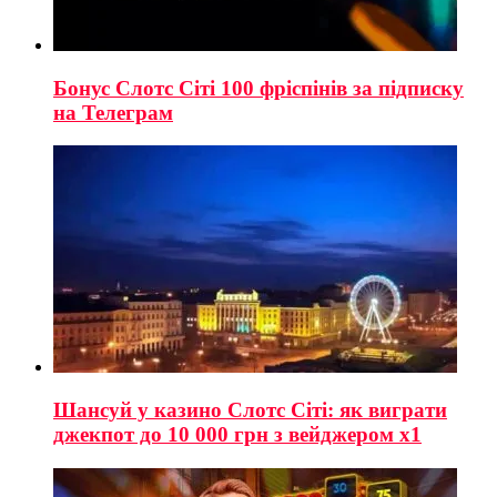
Бонус Слотс Сіті 100 фріспінів за підписку
на Телеграм
Шансуй у казино Слотс Сіті: як виграти
джекпот до 10 000 грн з вейджером х1