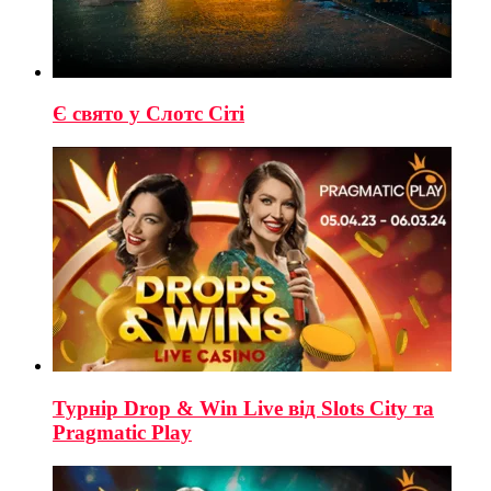
Є свято у Слотс Сіті
Турнір Drop & Win Live від Slots City та
Pragmatic Play