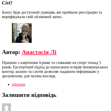
Сіті?
Бонус буде доступний гравцям, які пройшли реєстрацію та
верифікували свій обліковий запис.
Автор:
Анастасія Лі
Працюю з азартними іграми та ставками на спорт понад 5
років. Експертний підхід до написання оглядів букмекерських
контор, казино та слотів дозволяє надавати інформацію у
зрозумілому для читача вигляді.
telegram
Залишити відповідь