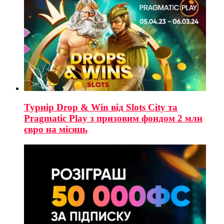
Турнір Drop & Win від Slots City та
Pragmatic Play з призовим фондом 2 млн
євро на місяць