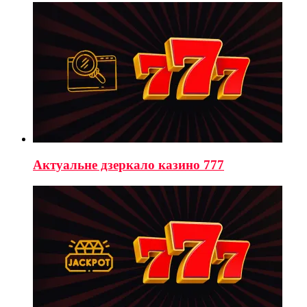
Актуальне дзеркало казино 777