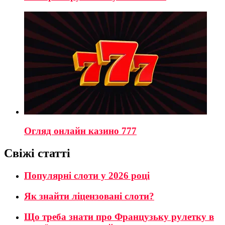
Огляд онлайн казино 777
Свіжі статті
Популярні слоти у 2026 році
Як знайти ліцензовані слоти?
Що треба знати про Французьку рулетку в