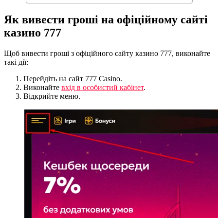
Як вивести гроші на офіційному сайті
казино 777
Щоб вивести гроші з офіційного сайту казино 777, виконайте
такі дії:
Перейдіть на сайт 777 Casino.
Виконайте
вхід в особистий кабінет
.
Відкрийте меню.