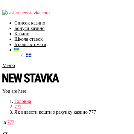
Список казино
Бонуси казино
Казино
Школа ставок
Ігрові автомати
Меню
You are here:
Головна
777
Як вивести кошти з рахунку казино 777
in
777