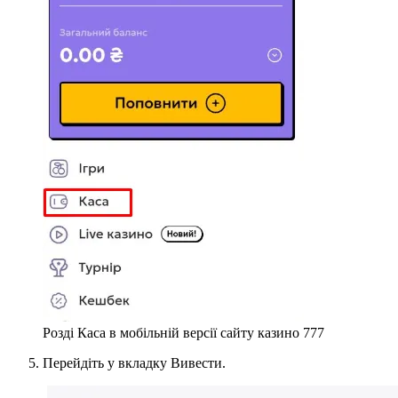
Розді Каса в мобільній версії сайту казино 777
Перейдіть у вкладку Вивести.