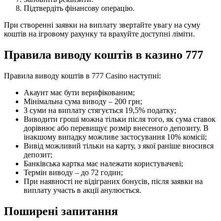
Підтвердіть фінансову операцію.
При створенні заявки на виплату звертайте увагу на суму
коштів на ігровому рахунку та врахуйте доступні ліміти.
Правила виводу коштів в казино 777
Правила виводу коштів в 777 Casino наступні:
Акаунт має бути верифікованим;
Мінімальна сума виводу – 200 грн;
З суми на виплату стягується 19,5% податку;
Виводити гроші можна тільки після того, як сума ставок
дорівнює або перевищує розмір внесеного депозиту. В
інакшому випадку можливе застосування 10% комісії;
Вивід можливий тільки на карту, з якої раніше вносився
депозит;
Банківська картка має належати користувачеві;
Термін виводу – до 72 годин;
При наявності не відіграних бонусів, після заявки на
виплату участь в акції анулюється.
Поширені запитання