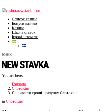
Список казино
Бонуси казино
Казино
Школа ставок
Ігрові автомати
Меню
You are here:
Головна
СлотоКінг
Як вивести гроші з рахунку Слотокінг
in
СлотоКінг