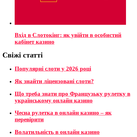
Вхід в Слотокінг: як увійти в особистий
кабінет казино
Свіжі статті
Популярні слоти у 2026 році
Як знайти ліцензовані слоти?
Що треба знати про Французьку рулетку в
українському онлайн казино
Чесна рулетка в онлайн казино – як
перевірити
Волатильність в онлайн казино