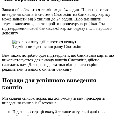
Заявки обробляються терміном до 24 годин. Після цього час
виведення коштів із системи Слотокінг на банківську картку
може займати від 5 хвилин до 24 годин. Щоб зменшити
термін виведення, варто пройти процедуру верифікації та
підтвердження своєї банківської картки одразу після першого
депозиту.
Терміни виведення виграшу Слотокінг
Вам також потрібно буде підтвердити, що банківська карта, що
використовується для виводу коштів Слотокінг, дійсно
належить вам. Для цього достатньо відправити скріни з
реквізитами із вашого онлайн-банкінгу.
Поради для успішного виведення
коштів
Ми склали список порад, які допоможуть вам прискорити
виведення коштів із Слотокінг:
Під час реєстрації вказуйте лише актуальні дані про