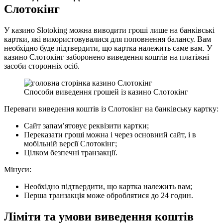
Слотокінг
У казино Slotoking можна виводити гроші лише на банківські
картки, які використовувалися для поповнення балансу. Вам
необхідно буде підтвердити, що картка належить саме вам. У
казино Слотокінг заборонено виведення коштів на платіжні
засоби сторонніх осіб.
Способи виведення грошей із казино Слотокінг
Переваги виведення коштів із Слотокінг на банківську картку:
Сайт запамʼятовує реквізити картки;
Переказати гроші можна і через основний сайт, і в
мобільній версії Слотокінг;
Цілком безпечні транзакції.
Мінуси:
Необхідно підтвердити, що картка належить вам;
Перша транзакція може оброблятися до 24 годин.
Ліміти та умови виведення коштів