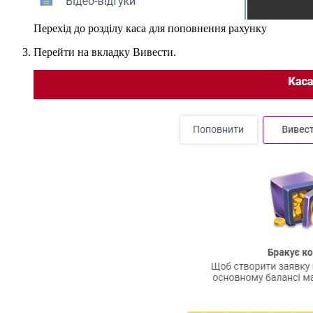
Перехід до розділу каса для поповнення рахунку
Перейти на вкладку Вивести.