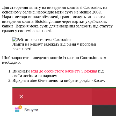
Для створення запиту на виведення коштів зі Слотокінг, на
основному балансі необхідно мати суму не менше 200₴.
Наразі методи виплат обмежені, гравці можуть запросити
виведення коштів Slotoking лише через картки українських
банків. Верхня межа суми для виведення залежить від статусу
гравця у системі лояльності.
Ліміти на кешаут залежать від рівня у програмі
лояльності
Щоб запросити виведення коштів із казино Слотокінг, вам
необхідно:
Виконати
вхід до особистого кабінету Slotoking
під
своїм логіном та паролем.
Відкрити ліве бічне меню та вибрати розділ «Каса».