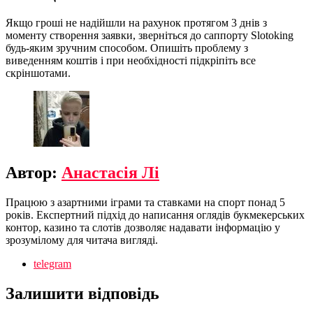
Якщо гроші не надійшли на рахунок протягом 3 днів з
моменту створення заявки, зверніться до саппорту Slotoking
будь-яким зручним способом. Опишіть проблему з
виведенням коштів і при необхідності підкріпіть все
скріншотами.
Автор:
Анастасія Лі
Працюю з азартними іграми та ставками на спорт понад 5
років. Експертний підхід до написання оглядів букмекерських
контор, казино та слотів дозволяє надавати інформацію у
зрозумілому для читача вигляді.
telegram
Залишити відповідь