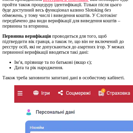
пройти також процедуру ідентифікації. Тільки після цього
буде доступний весь функціонал казино Slotoking без
обмежень, у тому числі і виведення коштів. У Слотокінг
передбачено два види верифікації для виведення коштів –
первинна та вторинна.
Первинна верифікація
проводиться для того, щоб
підтвердити вік гравця, а також те, що він не включений до
реєстру осіб, які не допускаються до азартних ігор. У межах
первинної верифікації вводяться такі дані:
Ім’я, прізвище та по батькові (якщо є);
Дата та рік народження.
Також треба заповнити запитані дані в особистому кабінеті.