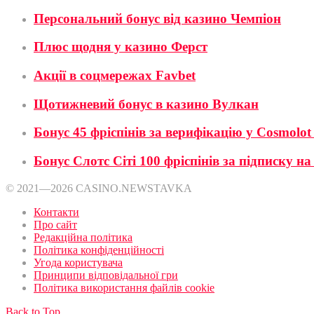
Персональний бонус від казино Чемпіон
Плюс щодня у казино Ферст
Акції в соцмережах Favbet
Щотижневий бонус в казино Вулкан
Бонус 45 фріспінів за верифікацію у Cosmolot
Бонус Слотс Сіті 100 фріспінів за підписку н
© 2021—2026 CASINO.NEWSTAVKA
Контакти
Про сайт
Редакційна політика
Політика конфіденційності
Угода користувача
Принципи відповідальної гри
Політика використання файлів cookie
Back to Top