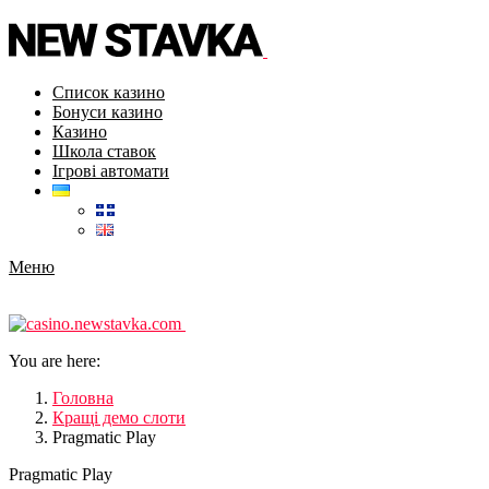
Список казино
Бонуси казино
Казино
Школа ставок
Ігрові автомати
Меню
You are here:
Головна
Кращі демо слоти
Pragmatic Play
Pragmatic Play