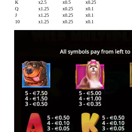
K
x2.5
x0.5
x0.25
Q
x1.25
x0.25
x0.1
J
x1.25
x0.25
x0.1
10
x1.25
x0.25
x0.1