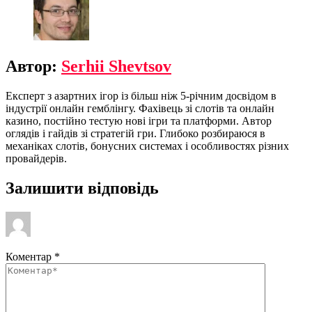
Автор:
Serhii Shevtsov
Експерт з азартних ігор із більш ніж 5-річним досвідом в
індустрії онлайн гемблінгу. Фахівець зі слотів та онлайн
казино, постійно тестую нові ігри та платформи. Автор
оглядів і гайдів зі стратегій гри. Глибоко розбираюся в
механіках слотів, бонусних системах і особливостях різних
провайдерів.
Залишити відповідь
Коментар
*