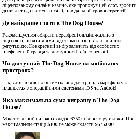
ліцензованому онлайн-казино, яке пропонує цей слот, зробити
депозит та дотримуватися відповідальної ігрової стратегії.
Де найкраще грати в The Dog House?
Рекомендується обирати перевірені онлайн-казино з
ліцензією, позитивними відгуками гравців та надійною
репутацією. Конкретний вибір залежить від особистих
преференцій гравця та доступності в його регіоні.
Чи доступний The Dog House на мобільних
пристроях?
Так, слот повністю оптимізовано для гри на смартфонах та
планшетах з операційними системами iOS та Android.
Яка максимальна сума виграшу в The Dog
House?
Максимальний виграш складає 6750x від розміру ставки. При
максимальній ставці $100 це може скласти $675,000.