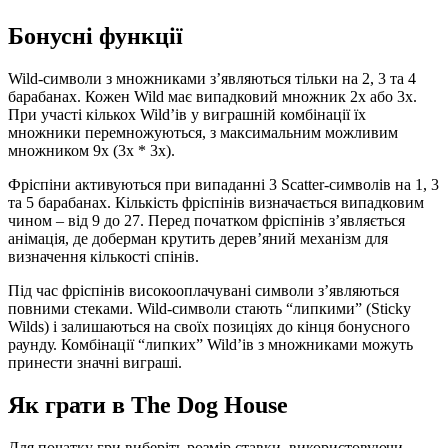
Бонусні функції
Wild-символи з множниками з’являються тільки на 2, 3 та 4
барабанах. Кожен Wild має випадковий множник 2x або 3x.
При участі кількох Wild’ів у виграшній комбінації їх
множники перемножуються, з максимальним можливим
множником 9x (3x * 3x).
Фріспіни активуються при випаданні 3 Scatter-символів на 1, 3
та 5 барабанах. Кількість фріспінів визначається випадковим
чином – від 9 до 27. Перед початком фріспінів з’являється
анімація, де доберман крутить дерев’яний механізм для
визначення кількості спінів.
Під час фріспінів високооплачувані символи з’являються
повними стеками. Wild-символи стають “липкими” (Sticky
Wilds) і залишаються на своїх позиціях до кінця бонусного
раунду. Комбінації “липких” Wild’ів з множниками можуть
принести значні виграші.
Як грати в The Dog House
Для початку гри виберіть розмір ставки, використовуючи