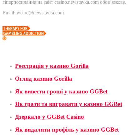
гіперпосилання на сайт casino.newstavka.com обов’язкове.
Email: weare@newstavka.com
Онлайн казино
Реєстрація у казино Gorilla
Огляд казино Gorilla
Як вивести гроші у казино GGBet
Як грати та вигравати у казино GGBet
Дзеркало у GGBet Casino
Як видалити профіль у казино GGBet