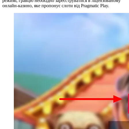
режимі, гравцю необхідно зареєструватися в ліцензованому
онлайн-казино, яке пропонує слоти від Pragmatic Play.