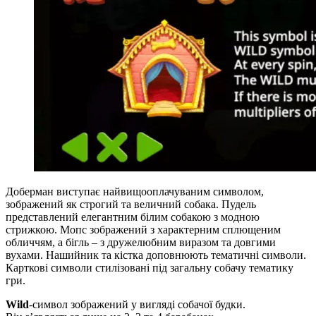
Доберман виступає найвищооплачуваним символом,
зображений як строгий та величний собака. Пудель
представлений елегантним білим собакою з модною
стрижкою. Мопс зображений з характерним сплющеним
обличчям, а бігль – з дружелюбним виразом та довгими
вухами. Нашийник та кістка доповнюють тематичні символи.
Карткові символи стилізовані під загальну собачу тематику
гри.
Wild
-символ зображений у вигляді собачої будки.