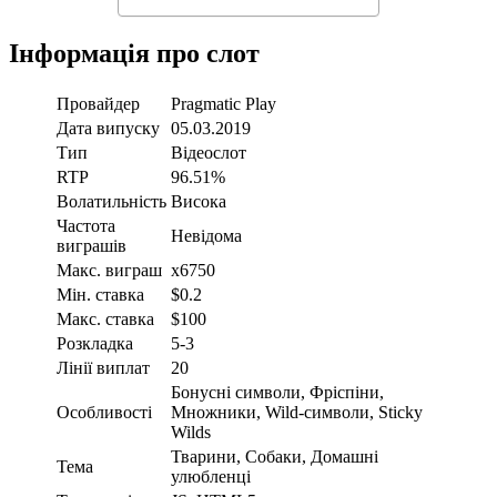
Інформація про слот
Провайдер
Pragmatic Play
Дата випуску
05.03.2019
Тип
Відеослот
RTP
96.51%
Волатильність
Висока
Частота
Невідома
виграшів
Макс. виграш
x6750
Мін. ставка
$0.2
Макс. ставка
$100
Розкладка
5-3
Лінії виплат
20
Бонусні символи, Фріспіни,
Особливості
Множники, Wild-символи, Sticky
Wilds
Тварини, Собаки, Домашні
Тема
улюбленці