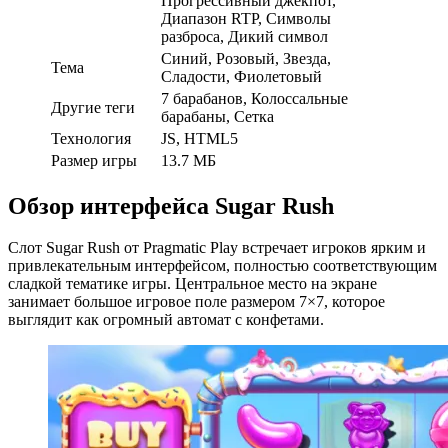
Прогрессивный джекпот,
Диапазон RTP, Символы
разброса, Дикий символ
Синий, Розовый, Звезда,
Тема
Сладости, Фиолетовый
7 барабанов, Колоссальные
Другие теги
барабаны, Сетка
Технология
JS, HTML5
Размер игры
13.7 МБ
Обзор интерфейса Sugar Rush
Слот Sugar Rush от Pragmatic Play встречает игроков ярким и
привлекательным интерфейсом, полностью соответствующим
сладкой тематике игры. Центральное место на экране
занимает большое игровое поле размером 7×7, которое
выглядит как огромный автомат с конфетами.