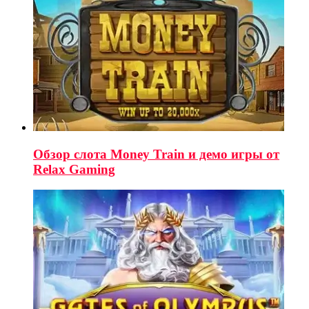
Обзор слота Money Train и демо игры от
Relax Gaming