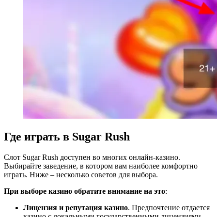
Где играть в Sugar Rush
Слот Sugar Rush доступен во многих онлайн-казино.
Выбирайте заведение, в котором вам наиболее комфортно
играть. Ниже – несколько советов для выбора.
При выборе казино обратите внимание на это
:
Лицензия и репутация казино
. Предпочтение отдается
казино с локальными государственными лицензиями,