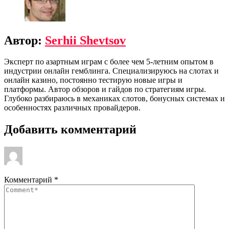
Автор:
Serhii Shevtsov
Эксперт по азартным играм с более чем 5-летним опытом в
индустрии онлайн гемблинга. Специализируюсь на слотах и
онлайн казино, постоянно тестирую новые игры и
платформы. Автор обзоров и гайдов по стратегиям игры.
Глубоко разбираюсь в механиках слотов, бонусных системах и
особенностях различных провайдеров.
Добавить комментарий
Комментарий
*