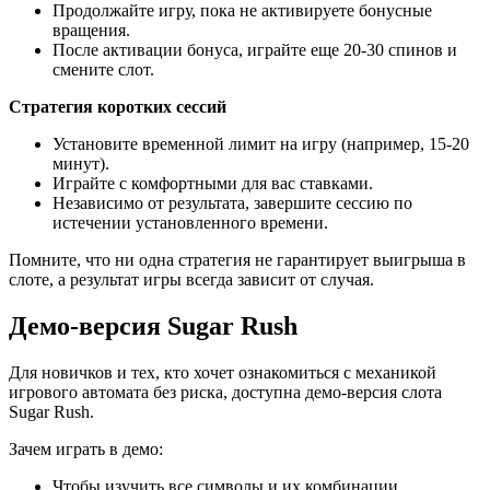
Продолжайте игру, пока не активируете бонусные
вращения.
После активации бонуса, играйте еще 20-30 спинов и
смените слот.
Стратегия коротких сессий
Установите временной лимит на игру (например, 15-20
минут).
Играйте с комфортными для вас ставками.
Независимо от результата, завершите сессию по
истечении установленного времени.
Помните, что ни одна стратегия не гарантирует выигрыша в
слоте, а результат игры всегда зависит от случая.
Демо-версия Sugar Rush
Для новичков и тех, кто хочет ознакомиться с механикой
игрового автомата без риска, доступна демо-версия слота
Sugar Rush.
Зачем играть в демо:
Чтобы изучить все символы и их комбинации.