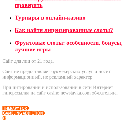
проверить
Турниры в онлайн-казино
Как найти лицензированные слоты?
Фруктовые слоты: особенности, бонусы,
лучшие игры
Сайт для лиц от 21 года.
Сайт не предоставляет букмекерских услуг и носит
информационный, не рекламный характер.
При цитировании и использовании в сети Интернет
гиперссылка на сайт casino.newstavka.com обязательна.
Школа ставок