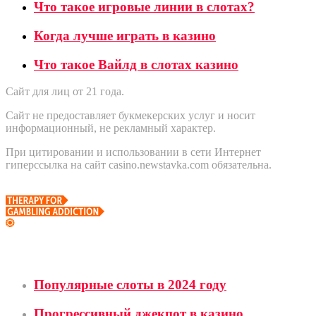
Что такое игровые линии в слотах?
Когда лучше играть в казино
Что такое Вайлд в слотах казино
Сайт для лиц от 21 года.
Сайт не предоставляет букмекерских услуг и носит
информационный, не рекламный характер.
При цитировании и использовании в сети Интернет
гиперссылка на сайт casino.newstavka.com обязательна.
Школа ставок
Популярные слоты в 2024 году
Прогрессивный джекпот в казино