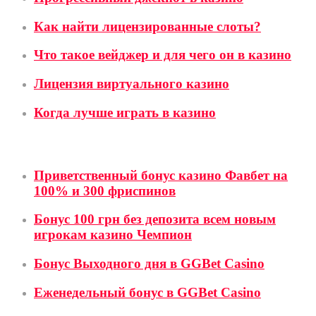
Как найти лицензированные слоты?
Что такое вейджер и для чего он в казино
Лицензия виртуального казино
Когда лучше играть в казино
Бонусы
Приветственный бонус казино Фавбет на
100% и 300 фриспинов
Бонус 100 грн без депозита всем новым
игрокам казино Чемпион
Бонус Выходного дня в GGBet Casino
Еженедельный бонус в GGBet Casino