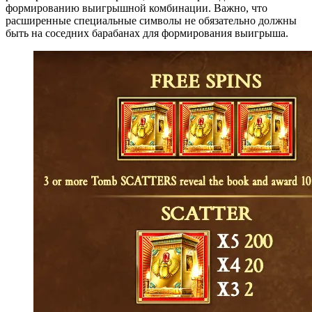
формированию выигрышной комбинации. Важно, что
расширенные специальные символы не обязательно должны
быть на соседних барабанах для формирования выигрыша.