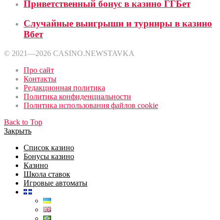
Приветственный бонус в казино ГГБет
Случайные выигрыши и турниры в казино
Вбет
© 2021—2026 CASINO.NEWSTAVKA
Про сайт
Контакты
Редакционная политика
Политика конфиденциальности
Политика использования файлов cookie
Back to Top
Закрыть
Список казино
Бонусы казино
Казино
Школа ставок
Игровые автоматы