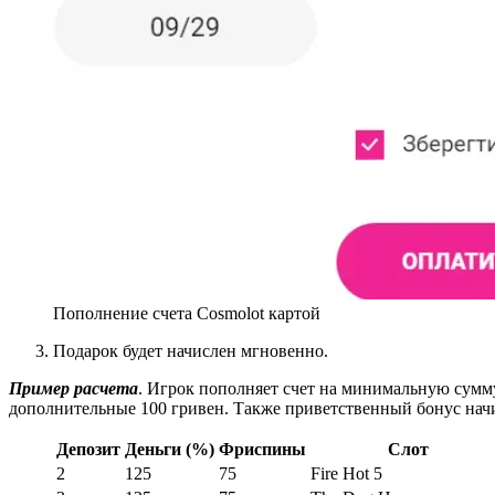
Пополнение счета Cosmolot картой
Подарок будет начислен мгновенно.
Пример расчета
. Игрок пополняет счет на минимальную сумму
дополнительные 100 гривен. Также приветственный бонус начи
Депозит
Деньги (%)
Фриспины
Слот
2
125
75
Fire Hot 5