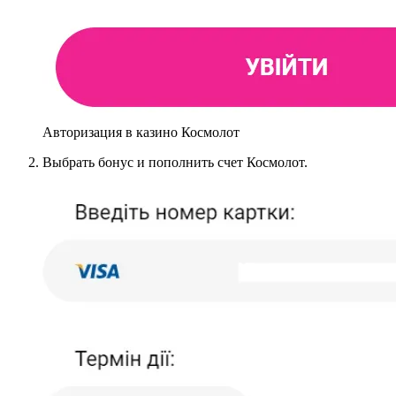
Авторизация в казино Космолот
Выбрать бонус и пополнить счет Космолот.