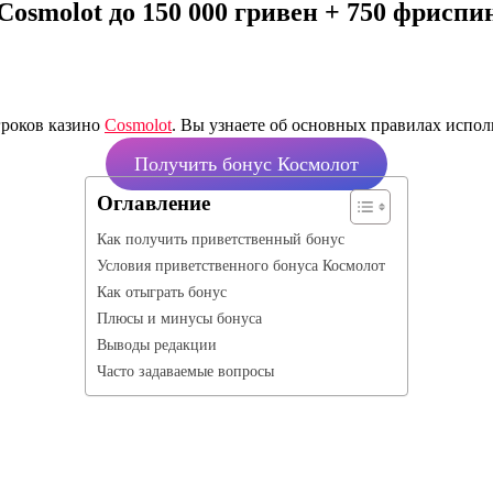
osmolot до 150 000 гривен + 750 фриспи
гроков казино
Cosmolot
. Вы узнаете об основных правилах испол
Получить бонус Космолот
Оглавление
Как получить приветственный бонус
Условия приветственного бонуса Космолот
Как отыграть бонус
Плюсы и минусы бонуса
Выводы редакции
Часто задаваемые вопросы