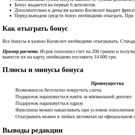
Бонус выдается на первые 6 депозитов.
Дополнительно к деньгам казино Космолот выдает фрисп
Перед выводом средств бонус необходимо отыграть. При 
Как отыграть бонус
Все бонусы в казино Космолот необходимо отыгрывать. Станд
Пример расчета
. Игрок пополнил счет на 200 гривен и получ
вывести их на карту, необходимо поставить 14 000 грн.
Плюсы и минусы бонуса
Преимущества
Возможность бесплатно покрутить слоты
Подарунок нараховується навіть за мінімальний депозит
Подарунок нараховується одразу
Фриспины можно накапливать при условии пополнения 
Отыгрывать можно в любых автоматах на официальном с
Выводы редакции