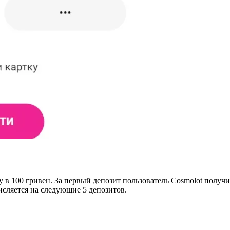
 в 100 гривен. За первый депозит пользователь Cosmolot получи
сляется на следующие 5 депозитов.