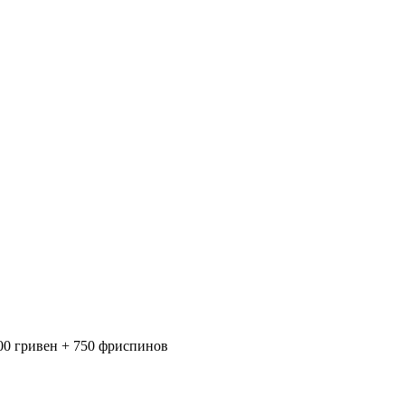
00 гривен + 750 фриспинов