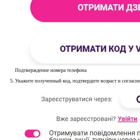
Подтверждение номера телефона
Укажите полученный код, подтвердите возраст и согласие