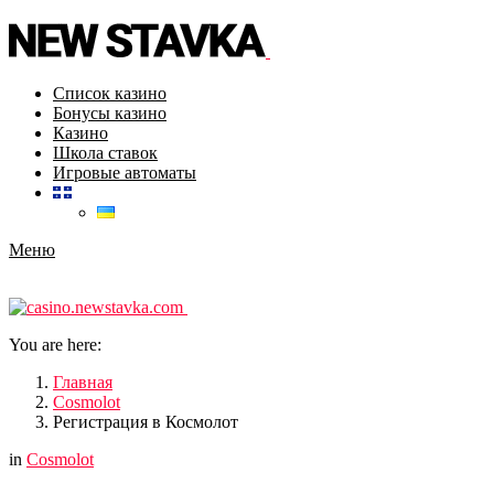
Список казино
Бонусы казино
Казино
Школа ставок
Игровые автоматы
Меню
You are here:
Главная
Cosmolot
Регистрация в Космолот
in
Cosmolot