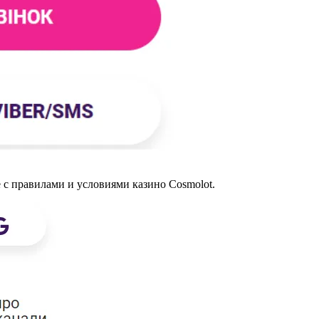
 с правилами и условиями казино Cosmolot.