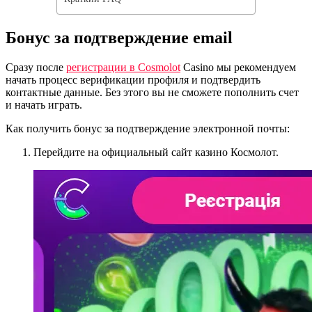
Бонус за подтверждение email
Сразу после
регистрации в Cosmolot
Casino мы рекомендуем
начать процесс верификации профиля и подтвердить
контактные данные. Без этого вы не сможете пополнить счет
и начать играть.
Как получить бонус за подтверждение электронной почты:
Перейдите на официальный сайт казино Космолот.