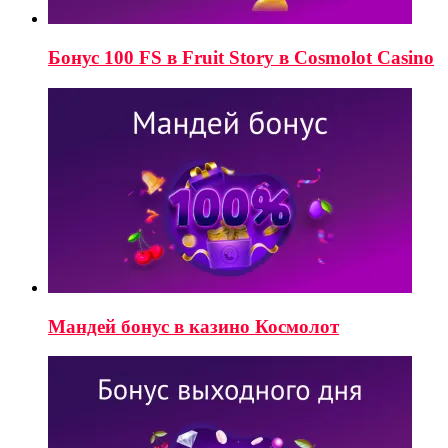
Бонус 100 FS в Fruit Story в Cosmolot Casino
Мандей бонус в казино Космолот