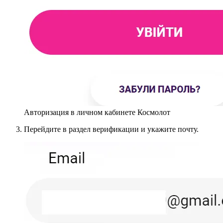
Авторизация в личном кабинете Космолот
Перейдите в раздел верификации и укажите почту.