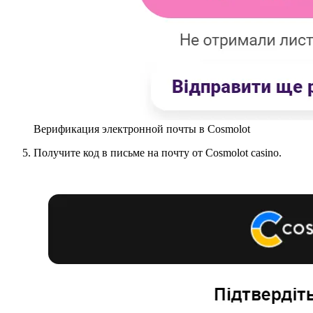
Верификация электронной почты в Cosmolot
Получите код в письме на почту от Cosmolot casino.