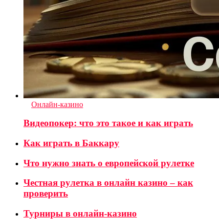
in
Онлайн-казино
Видеопокер: что это такое и как играть
Как играть в Баккару
Что нужно знать о европейской рулетке
Честная рулетка в онлайн казино – как
проверить
Турниры в онлайн-казино