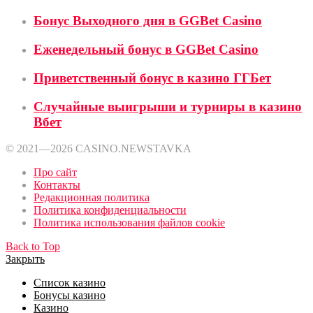
Бонус Выходного дня в GGBet Casino
Еженедельный бонус в GGBet Casino
Приветственный бонус в казино ГГБет
Случайные выигрыши и турниры в казино
Вбет
© 2021—2026 CASINO.NEWSTAVKA
Про сайт
Контакты
Редакционная политика
Политика конфиденциальности
Политика использования файлов cookie
Back to Top
Закрыть
Список казино
Бонусы казино
Казино