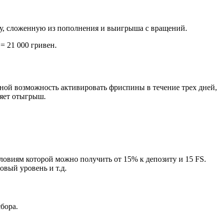
му, сложенную из пополнения и выигрыша с вращений.
= 21 000 гривен.
бной возможность активировать фриспины в течение трех дней,
няет отыгрыш.
овиям которой можно получить от 15% к депозиту и 15 FS.
овый уровень и т.д.
сбора.