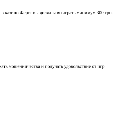
ы в казино Ферст вы должны выиграть минимум 300 грн.
ать мошенничества и получать удовольствие от игр.