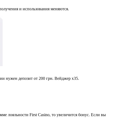
 получения и использования меняются.
ции нужен депозит от 200 грн. Вейджер х35.
е лояльности First Casino, то увеличится бонус. Если вы