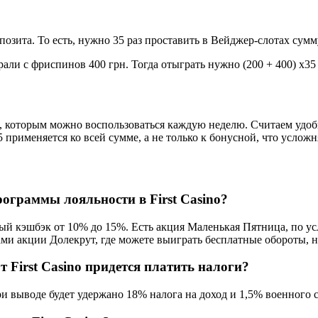
озита. То есть, нужно 35 раз проставить в Вейджер-слотах сум
ли с фриспинов 400 грн. Тогда отыграть нужно (200 + 400) х35 
ие, которым можно воспользоваться каждую неделю. Считаем удо
 применяется ко всей сумме, а не только к бонусной, что услож
ограммы лояльности в First Casino?
 кэшбэк от 10% до 15%. Есть акция Маленькая Пятница, по усл
ми акции Долекрут, где можете выиграть бесплатные обороты, н
First Casino придется платить налоги?
при выводе будет удержано 18% налога на доход и 1,5% военного 