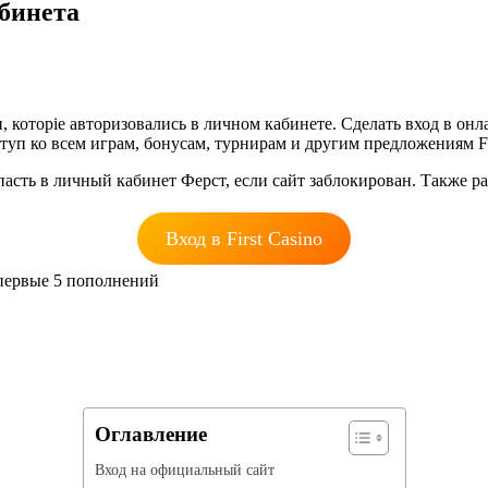
абинета
 которіе авторизовались в личном кабинете. Сделать вход в он
уп ко всем играм, бонусам, турнирам и другим предложениям Fir
пасть в личный кабинет Ферст, если сайт заблокирован. Также р
Вход в First Casino
первые 5 пополнений
Оглавление
Вход на официальный сайт