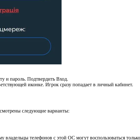
ту и пароль. Подтвердить Вход.
ветствующей иконке. Игрок сразу попадает в личный кабинет.
дусмотрены следующие варианты:
му владельцы телефонов с этой ОС могут воспользоваться только