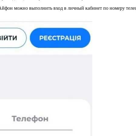
йфон можно выполнить вход в личный кабинет по номеру телефо