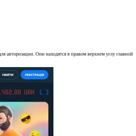
ля авторизации. Они находятся в правом верхнем углу главной