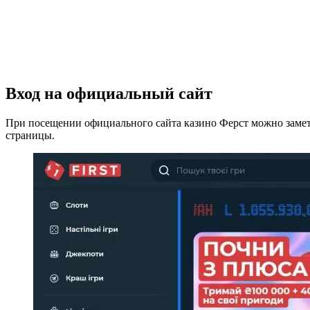
Вход на официальный сайт
При посещении официального сайта казино Ферст можно замети
страницы.