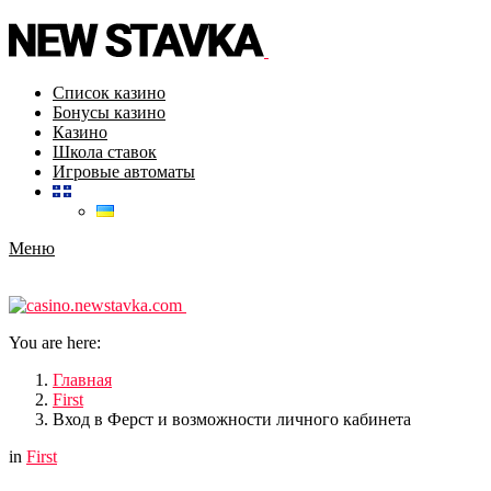
Список казино
Бонусы казино
Казино
Школа ставок
Игровые автоматы
Меню
You are here:
Главная
First
Вход в Ферст и возможности личного кабинета
in
First