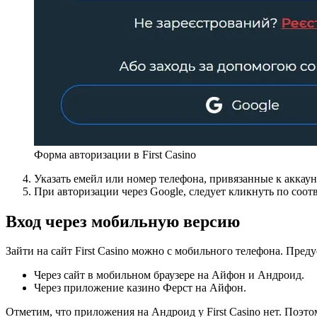
Форма авторизации в First Casino
Указать емейл или номер телефона, привязанные к аккаун
При авторизации через Google, следует кликнуть по соот
Вход через мобильную версию
Зайти на сайт First Casino можно с мобильного телефона. Пре
Через сайт в мобильном браузере на Айфон и Андроид.
Через приложение казино Ферст на Айфон.
Отметим, что приложения на Андроид у First Casino нет. Поэто