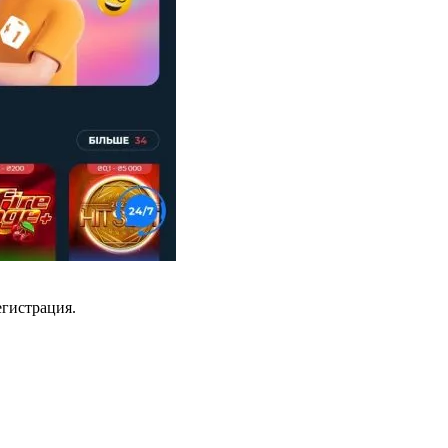
егистрация.