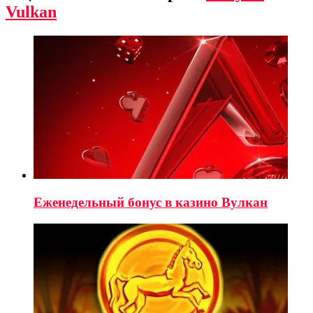
Vulkan
Еженедельный бонус в казино Вулкан