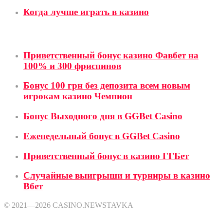
Когда лучше играть в казино
Бонусы
Приветственный бонус казино Фавбет на
100% и 300 фриспинов
Бонус 100 грн без депозита всем новым
игрокам казино Чемпион
Бонус Выходного дня в GGBet Casino
Еженедельный бонус в GGBet Casino
Приветственный бонус в казино ГГБет
Случайные выигрыши и турниры в казино
Вбет
© 2021—2026 CASINO.NEWSTAVKA