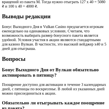
вращений из пакета М. Тогда нужно отыграть 127 х 40 = 5080
₴ и 100 х 40 = 4000 ₴.
Выводы редакции
Бонус Выходного Дня в Vulkan Casino предлагается игрокам
еженедельно на одинаковых условиях. Считаем, что
возможность выбирать размер бонусного пакета является
удобной. Условия участия в акции являются стандартными
для казино Вулкан. В частности, это высокий вейджер х40 и 5
дней для отыгрыша.
Вопросы
Бонус Выходного Дня от Вулкан обязательно
активировать в пятницу?
Поощрение доступно для активации в течение 3 календарных
дней, с пятницы по воскресенье. В любой из указанных дней
можно присоединиться к акции.
Обязательно ли отыгрывать каждое поощрение
из пакета?