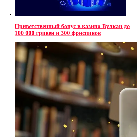
Приветственный бонус в казино Вулкан до
100 000 гривен и 300 фриспинов