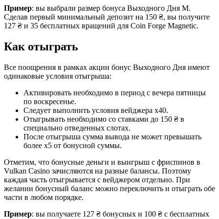
Пример
: вы выбрали размер бонуса Выходного Дня М.
Сделав первый минимальный депозит на 150 ₴, вы получите
127 ₴ и 35 бесплатных вращений для Coin Forge Magnetic.
Как отыграть
Все поощрения в рамках акции бонус Выходного Дня имеют
одинаковые условия отыгрыша:
Активировать необходимо в период с вечера пятницы
по воскресенье.
Следует выполнить условия вейджера х40.
Отыгрывать необходимо со ставками до 150 ₴ в
специально отведенных слотах.
После отыгрыша сумма вывода не может превышать
более х5 от бонусной суммы.
Отметим, что бонусные деньги и выигрыш с фриспинов в
Vulkan Casino зачисляются на разные балансы. Поэтому
каждая часть отыгрывается с вейджером отдельно. При
желании бонусный баланс можно переключить и отыграть обе
части в любом порядке.
Пример
: вы получаете 127 ₴ бонусных и 100 ₴ с бесплатных