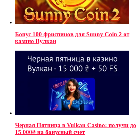
Бонус 100 фриспинов для Sunny Coin 2 от
казино Вулкан
Черная Пятница в Vulkan Casino: получи до
15 000₴ на бонусный счет