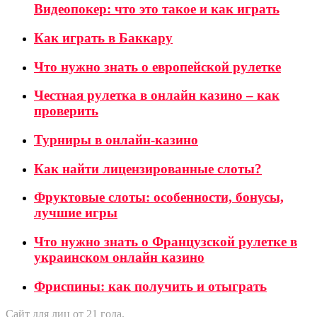
Видеопокер: что это такое и как играть
Как играть в Баккару
Что нужно знать о европейской рулетке
Честная рулетка в онлайн казино – как
проверить
Турниры в онлайн-казино
Как найти лицензированные слоты?
Фруктовые слоты: особенности, бонусы,
лучшие игры
Что нужно знать о Французской рулетке в
украинском онлайн казино
Фриспины: как получить и отыграть
Сайт для лиц от 21 года.