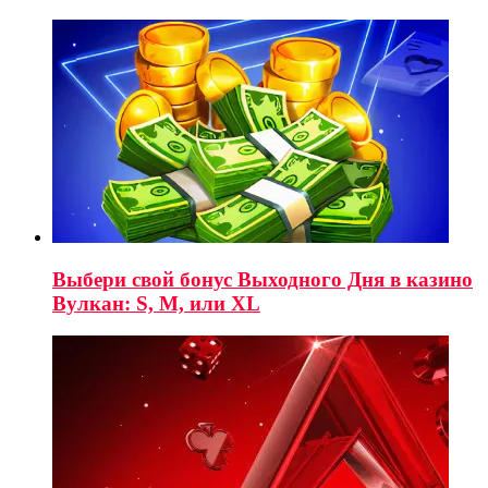
Выбери свой бонус Выходного Дня в казино
Вулкан: S, M, или XL