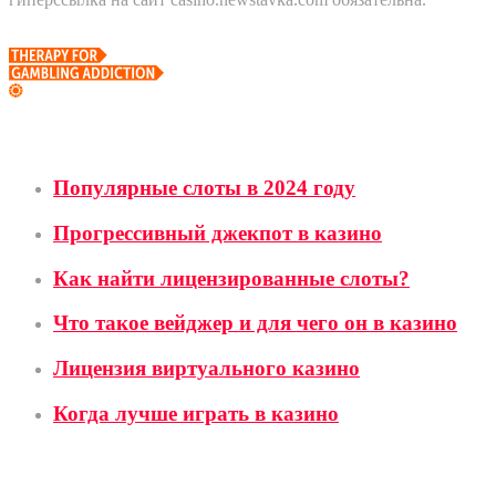
Школа ставок
Популярные слоты в 2024 году
Прогрессивный джекпот в казино
Как найти лицензированные слоты?
Что такое вейджер и для чего он в казино
Лицензия виртуального казино
Когда лучше играть в казино
Бонусы