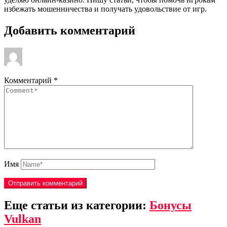
избежать мошенничества и получать удовольствие от игр.
Добавить комментарий
Комментарий
*
Имя
Еще статьи из категории:
Бонусы
Vulkan