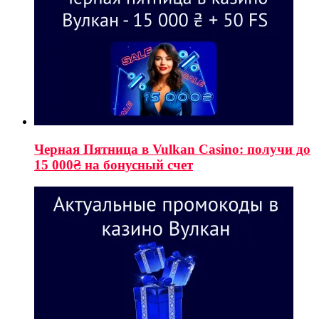
Черная Пятница в Vulkan Casino: получи до
15 000₴ на бонусный счет