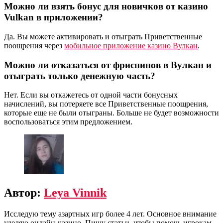
Можно ли взять бонус для новичков от казино
Vulkan в приложении?
Да. Вы можете активировать и отыграть Приветственные
поощрения через
мобильное приложение казино Вулкан
.
Можно ли отказаться от фриспинов в Вулкан и
отыграть только денежную часть?
Нет. Если вы откажетесь от одной части бонусных
начислений, вы потеряете все Приветственные поощрения,
которые еще не были отыграны. Больше не будет возможности
воспользоваться этим предложением.
Автор:
Leya Vinnik
Исследую тему азартных игр более 4 лет. Основное внимание
уделяю онлайн-казино. Пишу статьи, чтобы помочь игрокам