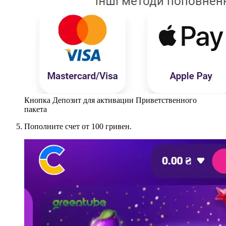
Кнопка Депозит для активации Приветственного
пакета
Пополните счет от 100 гривен.