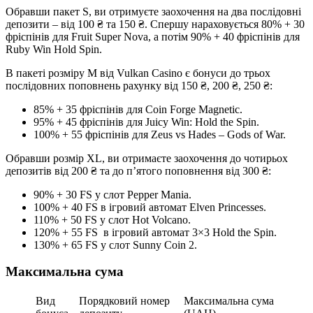
Обравши пакет S, ви отримуєте заохочення на два послідовні
депозити – від 100 ₴ та 150 ₴. Спершу нараховується 80% + 30
фріспінів для Fruit Super Nova, а потім 90% + 40 фріспінів для
Ruby Win Hold Spin.
В пакеті розміру М від Vulkan Casino є бонуси до трьох
послідовних поповнень рахунку від 150 ₴, 200 ₴, 250 ₴:
85% + 35 фріспінів для Coin Forge Magnetic.
95% + 45 фріспінів для Juicy Win: Hold the Spin.
100% + 55 фріспінів для Zeus vs Hades – Gods of War.
Обравши розмір XL, ви отримаєте заохочення до чотирьох
депозитів від 200 ₴ та до п’ятого поповнення від 300 ₴:
90% + 30 FS у слот Pepper Mania.
100% + 40 FS в ігровий автомат Elven Princesses.
110% + 50 FS у слот Hot Volcano.
120% + 55 FS в ігровий автомат 3×3 Hold the Spin.
130% + 65 FS у слот Sunny Coin 2.
Максимальна сума
Вид
Порядковий номер
Максимальна сума