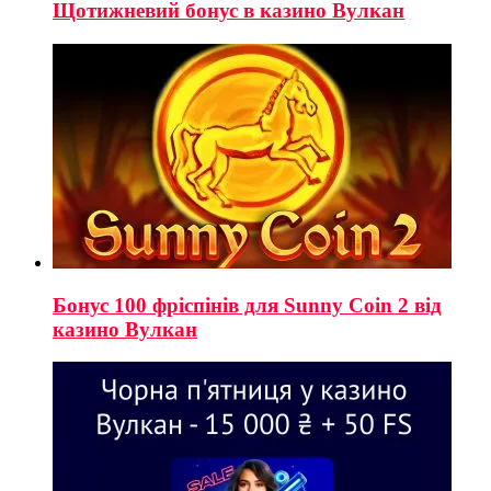
Щотижневий бонус в казино Вулкан
Бонус 100 фріспінів для Sunny Coin 2 від
казино Вулкан