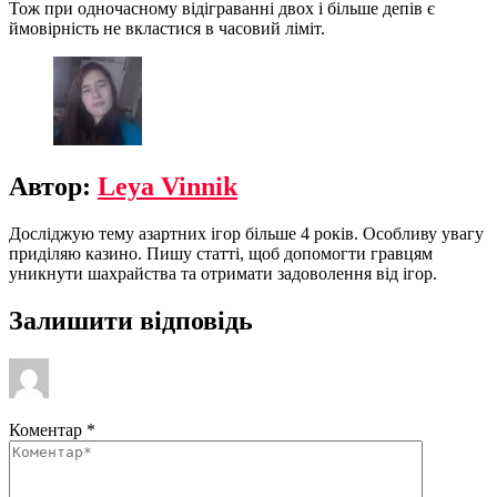
Тож при одночасному відіграванні двох і більше депів є
ймовірність не вкластися в часовий ліміт.
Автор:
Leya Vinnik
Досліджую тему азартних ігор більше 4 років. Особливу увагу
приділяю казино. Пишу статті, щоб допомогти гравцям
уникнути шахрайства та отримати задоволення від ігор.
Залишити відповідь
Коментар
*