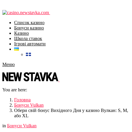
Список казино
Бонуси казино
Казино
Школа ставок
Ігрові автомати
Меню
You are here:
Головна
Бонуси Vulkan
Обери свій бонус Вихідного Дня у казино Вулкан: S, M,
або XL
in
Бонуси Vulkan