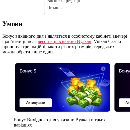
Висновки редакції
Питання
Умови
Бонус вихідного дня з’являється в особистому кабінеті ввечері
щоп’ятниці після
реєстрації в казино Вулкан
. Vulkan Casino
пропонує три акційні пакети різних розмірів, серед яких
можна обрати лише один.
Бонус Вихідного дня у казино Вулкан в трьох
варіаціях