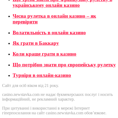
українському онлайн казино
Чесна рулетка в онлайн казино – як
перевірити
Волатильність в онлайн казино
Як грати в Баккару
Коли краще грати в казино
Що потрібно знати про європейську рулетку
Турніри в онлайн-казино
Сайт для осіб віком від 21 року.
casino.newstavka.com не надає букмекерських послуг і носить
інформаційний, не рекламний характер.
При цитуванні і використанні в мережі Інтернет
гіперпосилання на сайт casino.newstavka.com обов’язкове.