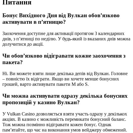
Питання
Бонус Вихідного Дня від Вулкан обов’язково
активувати в п’ятницю?
Заохочення доступне для активації протягом 3 календарних
днів, з п’ятниці по неділю. У будь-який із вказаних днів можна
долучитися до акції.
Чи обов’язково відігравати кожне заохочення з
пакета?
Ні. Ви можете взяти лише декілька депів від Вулкан. Головне
– повністю їх відіграти. Якщо ви хочете менше бонусних
грошей, варто активувати пакети М або S.
Чи можна активувати одразу декілька бонусних
пропозицій у казино Вулкан?
У Vulkan Casino дозволяється взяти участь одразу у декількох
акціях. В казино є можливість перемикати бонусний баланс.
Тож можна позмінно відігравати кожен бонус. Однак
пам’ятайте, що час на виконання умов вейджеру обмежений.