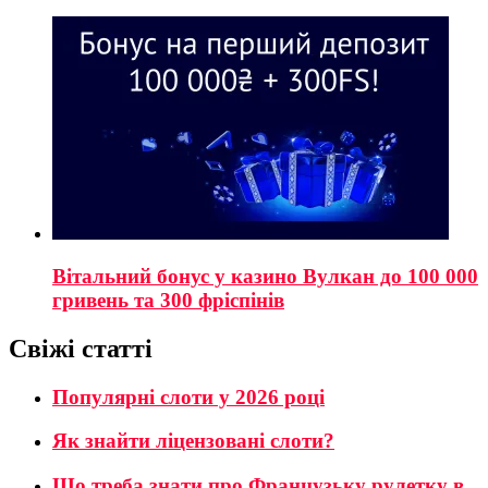
Вітальний бонус у казино Вулкан до 100 000
гривень та 300 фріспінів
Свіжі статті
Популярні слоти у 2026 році
Як знайти ліцензовані слоти?
Що треба знати про Французьку рулетку в