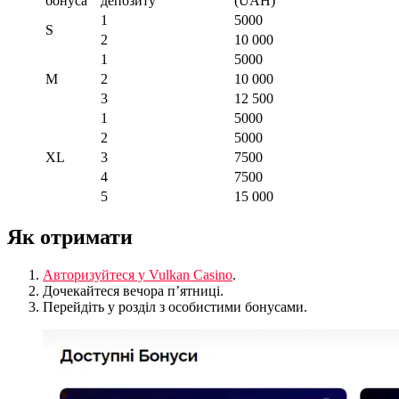
бонуса
депозиту
(UAH)
1
5000
S
2
10 000
1
5000
M
2
10 000
3
12 500
1
5000
2
5000
XL
3
7500
4
7500
5
15 000
Як отримати
Авторизуйтеся у Vulkan Casino
.
Дочекайтеся вечора п’ятниці.
Перейдіть у розділ з особистими бонусами.