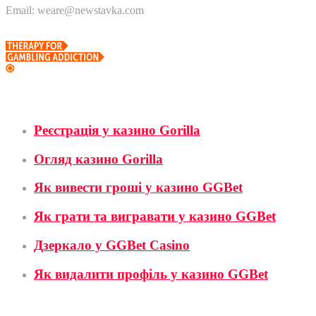
Email: weare@newstavka.com
Онлайн казино
Реєстрація у казино Gorilla
Огляд казино Gorilla
Як вивести гроші у казино GGBet
Як грати та вигравати у казино GGBet
Дзеркало у GGBet Casino
Як видалити профіль у казино GGBet
Бонуси