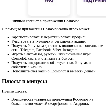
Личный кабинет в приложении Cosmolot
С помощью приложения Cosmolot casino игрок может:
Зарегистрировать и верифицировать профиль.
Участвовать в турнирах и регулярных акциях.
Получать бонусы за депозиты, подписки на социальные
сети: Telegram, Facebook, Viber, Instagram.
Играть в автоматы, рулетки, эксклюзивные игры
Cosmolot, карты и отыгрывать бонусы.
Получать информацию об актуальных бонусах и
событиях в казино.
Пополнить счет казино Космолот и вывести деньги.
Плюсы и минусы
Преимущества:
Возможность установки приложения Космолот на
большинство моделей смартфонов на Андроид.