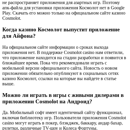
не распространяет приложения для азартных игр. Поэтому
апк-файла для установки приложения Космолот нет в Google
Play. Скачать его можно только на официальном сайте казино
Cosmolot.
Когда казино Космолот выпустит приложение
для Айфона?
На официальном сайте информации о сроках выхода
приложения нет. В поддержке Cosmolot casino нам ответили,
что приложение находится на стадии разработки и появится в
ближайшее время. Пока что рекомендовали играть с
мобильной версии официального сайта. Новость о новом
приложении обязательно опубликуют в социальных сетях
казино Космолот, ссылки на которые вы найдете в статье
выше.
Можно ли играть в игры с живыми дилерами в
приложении Cosmolot на Андроид?
Да. Мобильный софт имеет идентичный сайту функционал,
включая библиотеку игр. Пользователи приложения Cosmolot
casino могут играть в покер, блэкджек, баккару, андар бахар,
рулетки, различные TV-шоу и Колеса Фортуны.