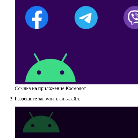
Ссылка на приложение Космолот
Разрешите загрузить апк-файл.