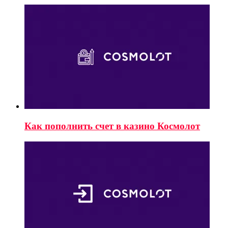
Как пополнить счет в казино Космолот