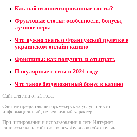
Как найти лицензированные слоты?
Фруктовые слоты: особенности, бонусы,
лучшие игры
Что нужно знать о Французской рулетке в
украинском онлайн казино
Фриспины: как получить и отыграть
Популярные слоты в 2024 году
Что такое бездепозитный бонус в казино
Сайт для лиц от 21 года.
Сайт не предоставляет букмекерских услуг и носит
информационный, не рекламный характер.
При цитировании и использовании в сети Интернет
гиперссылка на сайт casino.newstavka.com обязательна.