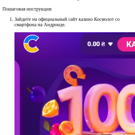
Пошаговая инструкция:
Зайдите на официальный сайт казино Космолот со
смартфона на Андроиде.