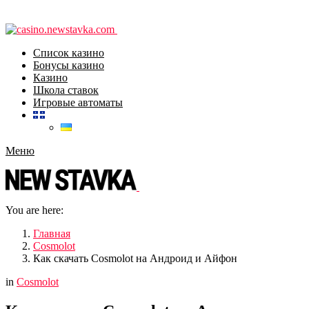
Список казино
Бонусы казино
Казино
Школа ставок
Игровые автоматы
Меню
You are here:
Главная
Cosmolot
Как скачать Cosmolot на Андроид и Айфон
in
Cosmolot