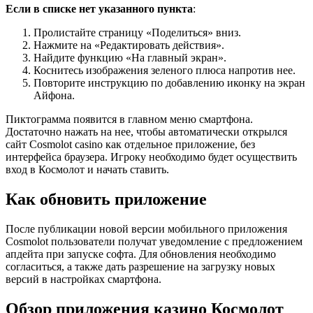
Если в списке нет указанного пункта
:
Пролистайте страницу «Поделиться» вниз.
Нажмите на «Редактировать действия».
Найдите функцию «На главный экран».
Коснитесь изображения зеленого плюса напротив нее.
Повторите инструкцию по добавлению иконку на экран
Айфона.
Пиктограмма появится в главном меню смартфона.
Достаточно нажать на нее, чтобы автоматически открылся
сайт Cosmolot casino как отдельное приложение, без
интерфейса браузера. Игроку необходимо будет осуществить
вход в Космолот и начать ставить.
Как обновить приложение
После публикации новой версии мобильного приложения
Cosmolot пользователи получат уведомление с предложением
апдейта при запуске софта. Для обновления необходимо
согласиться, а также дать разрешение на загрузку новых
версий в настройках смартфона.
Обзор приложения казино Космолот