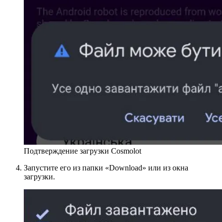
Подтверждение загрузки Cosmolot
Запустите его из папки «Download» или из окна
загрузки.