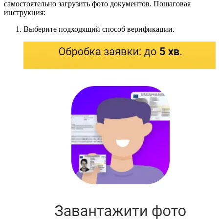
самостоятельно загрузить фото документов. Пошаговая
инструкция:
Выберите подходящий способ верификации.