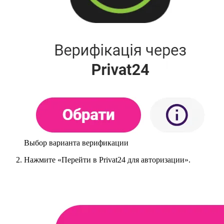
Выбор варианта верификации
Нажмите «Перейти в Privat24 для авторизации».