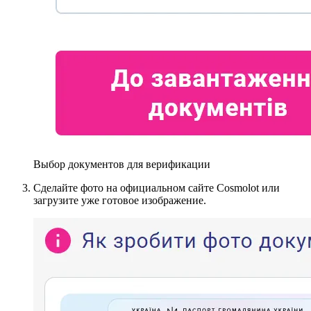
Выбор документов для верификации
Сделайте фото на официальном сайте Cosmolot или
загрузите уже готовое изображение.