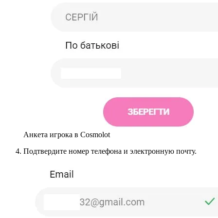
Анкета игрока в Cosmolot
Подтвердите номер телефона и электронную почту.