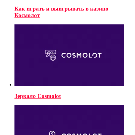
Как играть и выигрывать в казино
Космолот
Зеркало Cosmolot