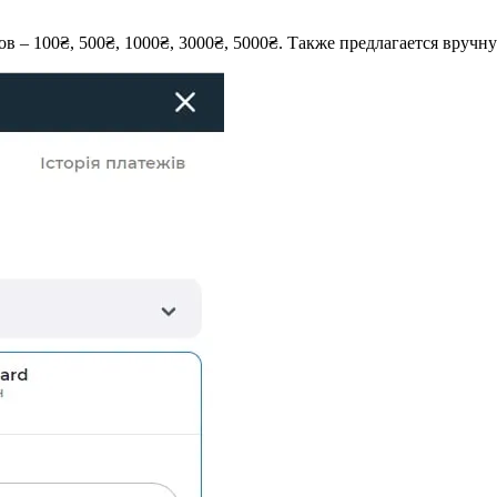
в – 100₴, 500₴, 1000₴, 3000₴, 5000₴. Также предлагается вручну