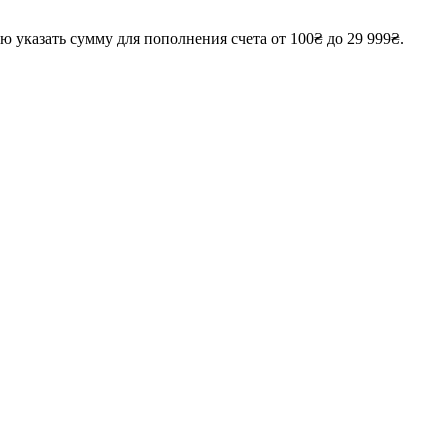
ю указать сумму для пополнения счета от 100₴ до 29 999₴.