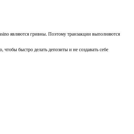
Casino являются гривны. Поэтому транзакции выполняются
, чтобы быстро делать депозиты и не создавать себе