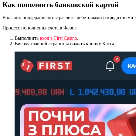
Как пополнить банковской картой
В казино поддерживаются расчеты дебетовыми и кредитными к
Процесс пополнения счета в Ферст:
Выполнить
вход в First Casino
.
Вверху главной страницы нажать кнопку Касса.