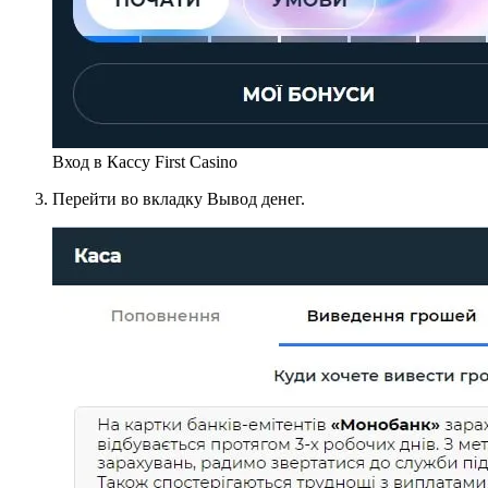
Вход в Кассу First Casino
Перейти во вкладку Вывод денег.