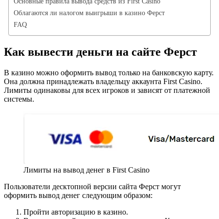
Основные правила вывода средств из First Casino
Облагаются ли налогом выигрыши в казино Ферст
FAQ
Как вывести деньги на сайте Ферст
В казино можно оформить вывод только на банковскую карту.
Она должна принадлежать владельцу аккаунта First Casino.
Лимиты одинаковы для всех игроков и зависят от платежной
системы.
Лимиты на вывод денег в First Casino
Пользователи десктопной версии сайта Ферст могут
оформить вывод денег следующим образом:
Пройти авторизацию в казино.