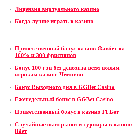
Лицензия виртуального казино
Когда лучше играть в казино
Бонусы
Приветственный бонус казино Фавбет на
100% и 300 фриспинов
Бонус 100 грн без депозита всем новым
игрокам казино Чемпион
Бонус Выходного дня в GGBet Casino
Еженедельный бонус в GGBet Casino
Приветственный бонус в казино ГГБет
Случайные выигрыши и турниры в казино
Вбет