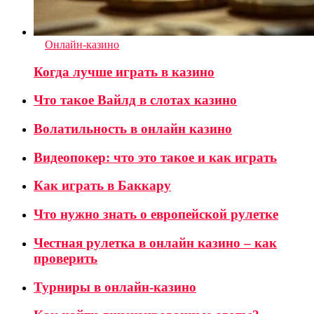
in
Онлайн-казино
Когда лучше играть в казино
Что такое Вайлд в слотах казино
Волатильность в онлайн казино
Видеопокер: что это такое и как играть
Как играть в Баккару
Что нужно знать о европейской рулетке
Честная рулетка в онлайн казино – как
проверить
Турниры в онлайн-казино