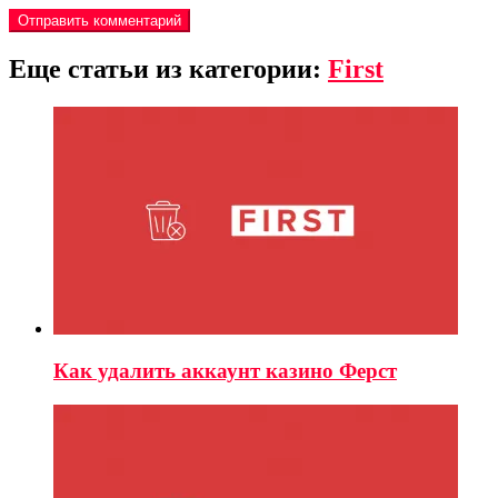
Еще статьи из категории:
First
Как удалить аккаунт казино Ферст