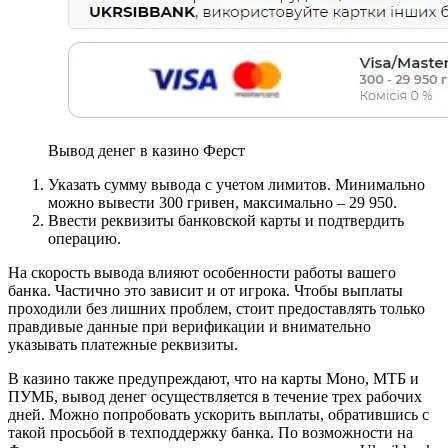
Вывод денег в казино Ферст
Указать сумму вывода с учетом лимитов. Минимально
можно вывести 300 гривен, максимально – 29 950.
Ввести реквизиты банковской карты и подтвердить
операцию.
На скорость вывода влияют особенности работы вашего
банка. Частично это зависит и от игрока. Чтобы выплаты
проходили без лишних проблем, стоит предоставлять только
правдивые данные при верификации и внимательно
указывать платежные реквизиты.
В казино также предупреждают, что на карты Моно, МТБ и
ПУМБ, вывод денег осуществляется в течение трех рабочих
дней. Можно попробовать ускорить выплаты, обратившись с
такой просьбой в техподдержку банка. По возможности на