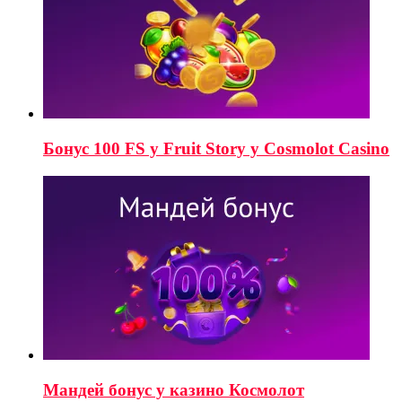
Бонус 100 FS у Fruit Story у Cosmolot Casino
Мандей бонус у казино Космолот