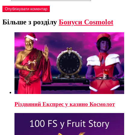
Більше з розділу
Бонуси Cosmolot
Різдвяний Експрес у казино Космолот