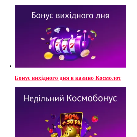
Бонус вихідного дня в казино Космолот