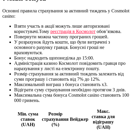
Основні правила страхування за активний тиждень у Cosmolot
casino:
Взяти участь в акції можуть лише авторизовані
користувачі.Тому
реєстрація в Космолот
обов’язкова.
Повернути можна частину програних грошей.
У розрахунок йдуть кошти, що були витрачені з
основного рахунку гравця. Бонусні гроші не
враховуються.
Бонус надходить щопонеділка до 15:00.
Адміністрація казино Космолот повідомить гравця про
нарахування у листі на електронну пошту.
Розмір страхування за активний тиждень залежить від
суми програшу і становить від 7% до 12%.
Максимальний виграш з бонуса становить х3.
Відіграти суму страхування необхідно протягом 3 днів.
Максимальна сума бонуса Cosmolot casino становить 100
000 гривень.
Макс.
Мін. сума
Розмір
ставка для
ставок
страхування
Вейджер
відіграшу
(UAH)
(%)
(UAH)