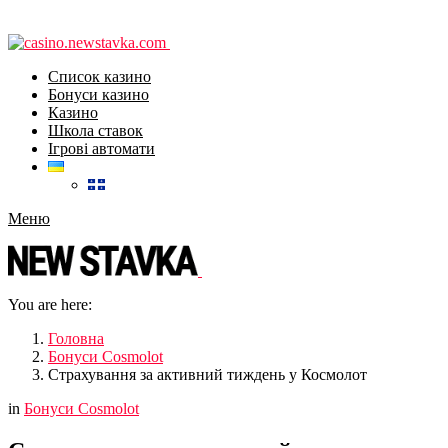
Список казино
Бонуси казино
Казино
Школа ставок
Ігрові автомати
Меню
You are here:
Головна
Бонуси Cosmolot
Страхування за активний тиждень у Космолот
in
Бонуси Cosmolot