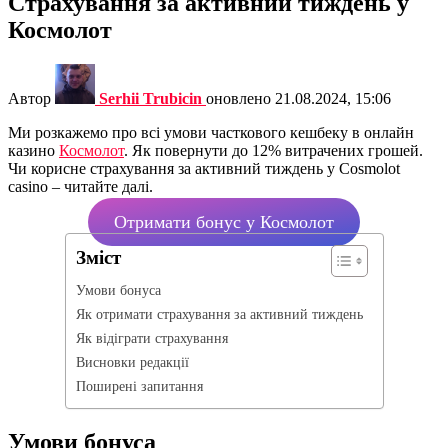
Страхування за активний тиждень у
Космолот
Автор
Serhii Trubicin
оновлено
21.08.2024, 15:06
Ми розкажемо про всі умови часткового кешбеку в онлайн
казино
Космолот
. Як повернути до 12% витрачених грошей.
Чи корисне страхування за активний тиждень у Cosmolot
casino – читайте далі.
Отримати бонус у Космолот
Зміст
Умови бонуса
Як отримати страхування за активний тиждень
Як відіграти страхування
Висновки редакції
Поширені запитання
Умови бонуса