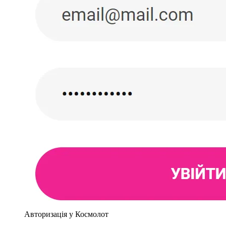
Авторизація у Космолот