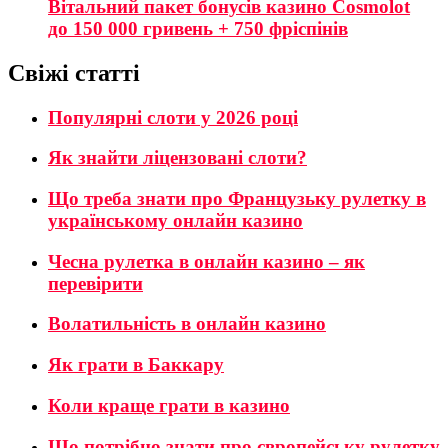
Вітальний пакет бонусів казино Cosmolot
до 150 000 гривень + 750 фріспінів
Свіжі статті
Популярні слоти у 2026 році
Як знайти ліцензовані слоти?
Що треба знати про Французьку рулетку в
українському онлайн казино
Чесна рулетка в онлайн казино – як
перевірити
Волатильність в онлайн казино
Як грати в Баккару
Коли краще грати в казино
Що потрібно знати про європейську рулетку