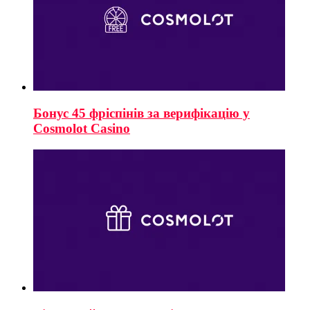
Бонус 45 фріспінів за верифікацію у
Cosmolot Casino