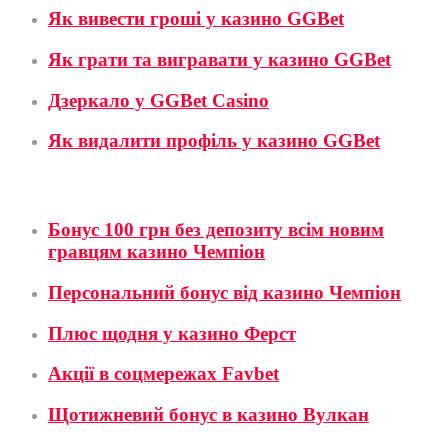
Як вивести гроші у казино GGBet
Як грати та вигравати у казино GGBet
Дзеркало у GGBet Casino
Як видалити профіль у казино GGBet
Бонуси
Бонус 100 грн без депозиту всім новим
гравцям казино Чемпіон
Персональний бонус від казино Чемпіон
Плюс щодня у казино Ферст
Акції в соцмережах Favbet
Щотижневий бонус в казино Вулкан