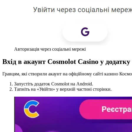
Авторизація через соціальні мережі
Вхід в акаунт Cosmolot Casino у додатку
Гравцям, які створили акаунт на офіційному сайті казино Космол
Запустіть додаток Cosmolot на Android.
Тапніть на «Увійти» у верхній частині сторінки.