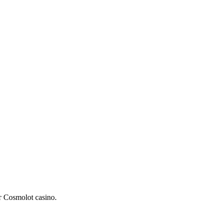
 Cosmolot casino.