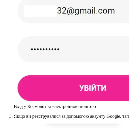
Вхід у Космолот за електронною поштою
Якщо ви реєструвалися за допомогою акаунту Google, тапні