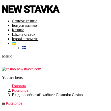
Список казино
Бонуси казино
Казино
Школа ставок
Ігрові автомати
Меню
You are here:
Головна
Космолот
Вхід в особистий кабінет Cosmolot Casino
in
Космолот