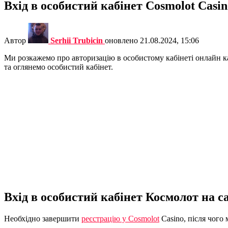
Вхід в особистий кабінет Cosmolot Casin
Автор
Serhii Trubicin
оновлено
21.08.2024, 15:06
Ми розкажемо про авторизацію в особистому кабінеті онлайн 
та оглянемо особистий кабінет.
Вхід в особистий кабінет Космолот на с
Необхідно завершити
реєстрацію у Cosmolot
Casino, після чого