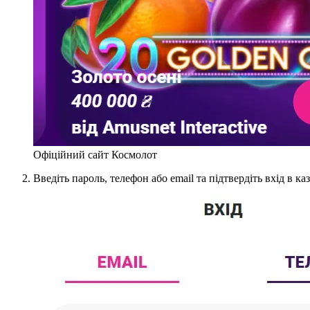
Офіційний сайт Космолот
Введіть пароль, телефон або email та підтвердіть вхід в ка