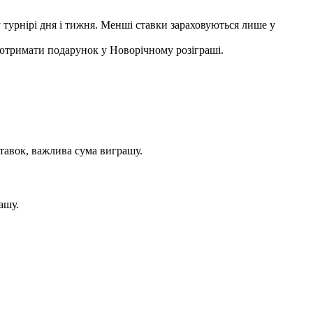
турнірі дня і тижня. Менші ставки зараховуються лише у
 отримати подарунок у Новорічному розіграші.
ставок, важлива сума виграшу.
ашу.