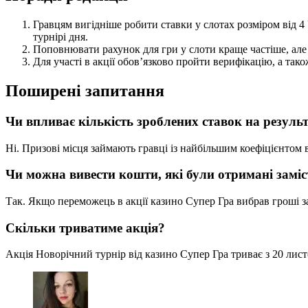
Гравцям вигідніше робити ставки у слотах розміром від 
турнірі дня.
Поповнювати рахунок для гри у слоти краще частіше, але
Для участі в акції обов’язково пройти верифікацію, а так
Поширені запитання
Чи впливає кількість зроблених ставок на результ
Ні. Призові місця займають гравці із найбільшим коефіцієнтом
Чи можна вивести кошти, які були отримані замі
Так. Якщо переможець в акції казино Супер Гра вибрав гроші зам
Скільки триватиме акція?
Акція Новорічний турнір від казино Супер Гра триває з 20 листо