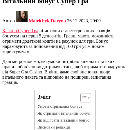
Вітальний бонус Супер Гра
Автор
Mateichyk Daryna
26.12.2023, 20:09
Казино Супер Гра
вітає нових зареєстрованих гравців
бонусом на перші 5 депозитів. Гравці мають можливість
отримати додаткові кошти на рахунок для гри. Бонус
нараховують за поповнення від 100 грн усім новим
користувачам.
Далі ми розповімо, які умови потрібно виконати та яких
правил обов’язково дотримуватись, щоб отримати подарунок
від Super Gra Casino. В кінці дамо свої висновки щодо
вітального пакета та відповімо на поширені запитання
гравців.
Зміст
Умови отримання бонуса
Як отримати вітальний бонус
Як відіграти вітальний бонус
Висновки редакції