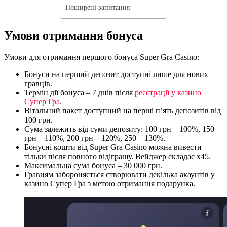
Поширені запитання
Умови отримання бонуса
Умови для отримання першого бонуса Super Gra Casino:
Бонуси на перший депозит доступні лише для нових
гравців.
Термін дії бонуса – 7 днів після
реєстрації у казино
Супер Гра
.
Вітальний пакет доступний на перші п’ять депозитів від
100 грн.
Сума залежить від суми депозиту: 100 грн – 100%, 150
грн – 110%, 200 грн – 120%, 250 – 130%.
Бонусні кошти від Super Gra Casino можна вивести
тільки після повного відіграшу. Вейджер складає х45.
Максимальна сума бонуса – 30 000 грн.
Гравцям забороняється створювати декілька акаунтів у
казино Супер Гра з метою отримання подарунка.