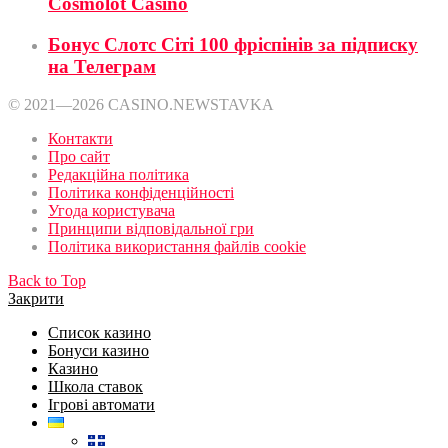
Cosmolot Casino
Бонус Слотс Сіті 100 фріспінів за підписку
на Телеграм
© 2021—2026 CASINO.NEWSTAVKA
Контакти
Про сайт
Редакційна політика
Політика конфіденційності
Угода користувача
Принципи відповідальної гри
Політика використання файлів cookie
Back to Top
Закрити
Список казино
Бонуси казино
Казино
Школа ставок
Ігрові автомати