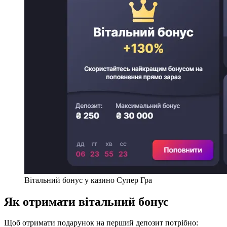
Вітальний бонус у казино Супер Гра
Як отримати вітальний бонус
Щоб отримати подарунок на перший депозит потрібно: