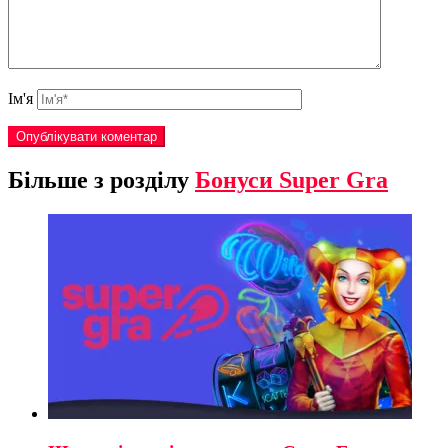
Ім'я
Більше з розділу
Бонуси Super Gra