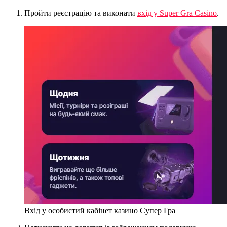
Пройти реєстрацію та виконати
вхід у Super Gra Casino
.
Вхід у особистий кабінет казино Супер Гра