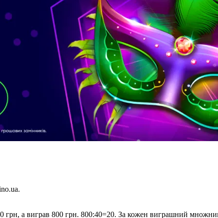
no.ua.
0 грн, а виграв 800 грн. 800:40=20. За кожен виграшний множни