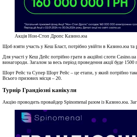
Акція Нон-Стоп Дропс Казино.юа
Щоб взяти участь у Кеш Бласт, потрібно увійти в Казино.юа та
Для участі у Кеш Дейс потрібно грати в акційні слоти Casino.ua
винагороди. Загалом за весь період проведення акції буде 150
Шорт Рейс та Супер Шорт Рейс – це етапи, у який потрібно так
Всього призових місця – 20.
Турнір Грандіозні канікули
Акцію проводить провайдер Spinomenal разом із Казино.юа. Зага