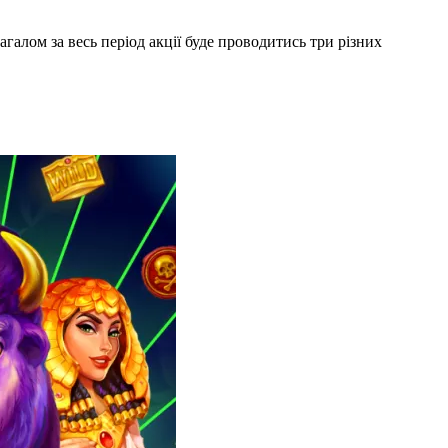
агалом за весь період акції буде проводитись три різних