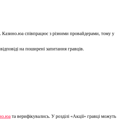
al. Казино.юа співпрацює з різними провайдерами, тому у
 відповіді на поширені запитання гравців.
но.юа
та верифікувались. У розділі «Акції» гравці можуть