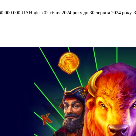
 000 000 UAH діє з 02 січня 2024 року до 30 червня 2024 року. З