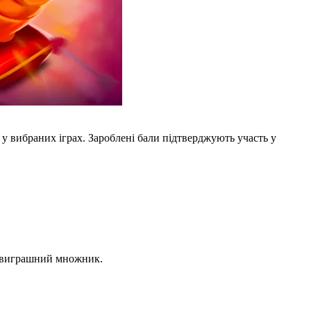
 у вибраних іграх. Зароблені бали підтверджують участь у
ен виграшний множник.