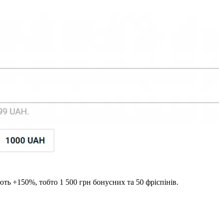
ють +150%, тобто 1 500 грн бонусних та 50 фріспінів.