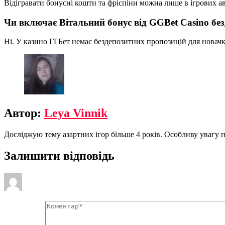
Відігравати бонусні кошти та фріспіни можна лише в ігрових 
Чи включає Вітальний бонус від GGBet Casino бе
Ні. У казино ГГБет немає бездепозитних пропозицій для новачк
Автор:
Leya Vinnik
Досліджую тему азартних ігор більше 4 років. Особливу увагу 
Залишити відповідь