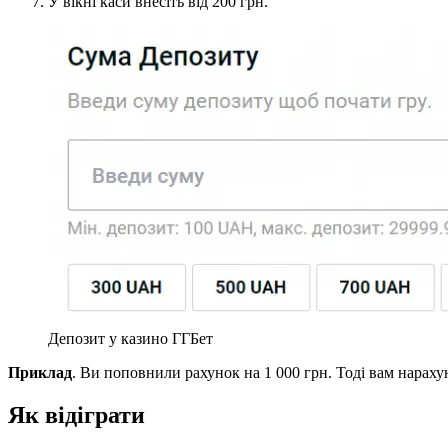
У вікні каси внесіть від 200 грн.
Депозит у казино ГГБет
Приклад
. Ви поповнили рахунок на 1 000 грн. Тоді вам нараху
Як відіграти