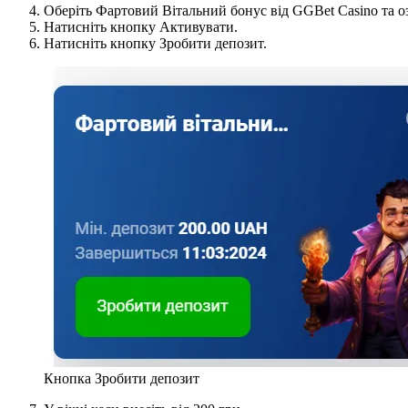
Оберіть Фартовий Вітальний бонус від GGBet Casino та о
Натисніть кнопку Активувати.
Натисніть кнопку Зробити депозит.
Кнопка Зробити депозит