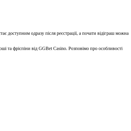
стає доступним одразу після реєстрації, а почати відіграш можна
ші та фріспіни від GGBet Casino. Розповімо про особливості