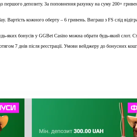
о першого депозиту. За поповнення рахунку на суму 200+ гривен
lay. Вартість кожного оберту – 6 гривень. Виграш з FS слід від
будь-яких бонусів у GGBet Casino можна обрати будь-який слот. 
тягом 7 днів після реєстрації. Умови вейджеру до бонусних кошті