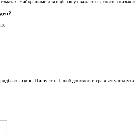
автоматах. Найкращими для відіграшу вважаються слоти з низько
здеп?
ів.
приділяю казино. Пишу статті, щоб допомогти гравцям уникнути 