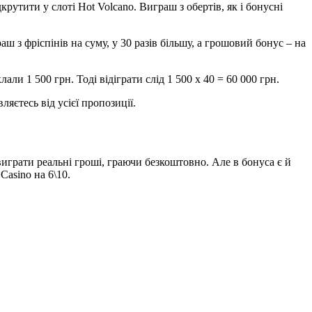
рутити у слоті Hot Volcano. Виграш з обертів, як і бонусні
ш з фріспінів на суму, у 30 разів більшу, а грошовий бонус – на
али 1 500 грн. Тоді відіграти слід 1 500 х 40 = 60 000 грн.
яєтесь від усієї пропозиції.
играти реальні гроші, граючи безкоштовно. Але в бонуса є й
asino на 6\10.