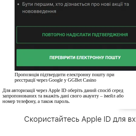
Пропозиція підтвердити електронну пошту при
реєстрації через Google у GGBet Casino
Для авторизації через Apple ID оберіть даний спосіб серед
запропонованих та вкажіть дані свого акаунту – імейл або
номер телефону, а також пароль.