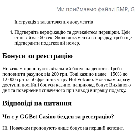
Інструкція з завантаження документів
Підтвердіть верифікацію та дочекайтеся перевірки. Цей
етап займає 60 сек. Якщо документи в порядку, треба ще
підтвердити податковий номер.
Бонуси за реєстрацію
Новачкам пропонують вітальний бонус на депозит. Треба
поповнити рахунок від 200 грн. Тоді казино надає +150% до
12 000 грн та 50 фріспінів у гру Hot Volcano. Новачкам одразу
доступні постійні бонуси казино, наприклад бонус Вихідного
дня та повернення сплаченого при виводі виграшу податку.
Відповіді на питання
Чи є у GGBet Casino бездеп за реєстрацію?
Ні. Новачкам пропонують лише бонус на перший депозит.