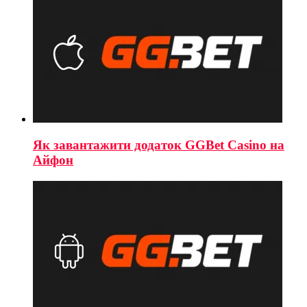
Як завантажити додаток GGBet Casino на
Айфон