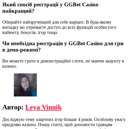
Який спосіб реєстрації у GGBet Casino
найкращий?
Обирайте найзручніший для себе варіант. В будь-якому
випадку ви отримаєте доступ до всіх функцій особистого
кабінету, бонусів, ігор тощо.
Чи необхідна реєстрація у GGBet Casino для гри
в демо-режимі?
Ви можете грати в демонстраційні слоти, не маючи акаунту в
казино.
Автор:
Leya Vinnik
Досліджую тему азартних ігор більше 4 років. Особливу увагу
приділяю казино. Пишу статті, щоб допомогти гравцям