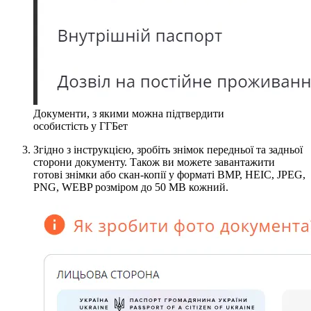
Документи, з якими можна підтвердити
особистість у ГГБет
Згідно з інструкцією, зробіть знімок передньої та задньої
сторони документу. Також ви можете завантажити
готові знімки або скан-копії у форматі BMP, HEIC, JPEG,
PNG, WEBP розміром до 50 МВ кожний.