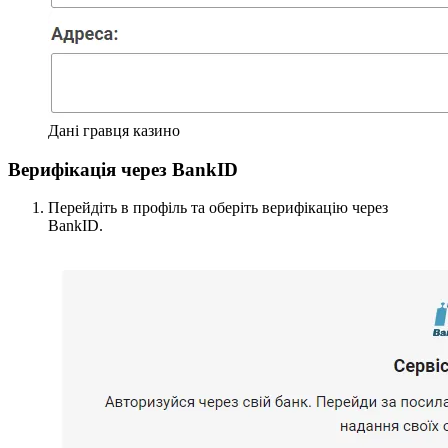
Дані гравця казино
Верифікація через BankID
Перейдіть в профіль та оберіть верифікацію через
BankID.