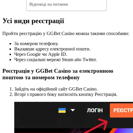
Відповіді на питання
Усі види реєстрації
Пройти реєстрацію у GGBet Casino можна такими способами:
За номером телефону.
Вказавши адресу електронної пошти.
Через Google чи Apple ID.
Через соціальні мережі Steam або Twitter.
Реєстрація у GGBet Casino за електронною
поштою та номером телефону
Зайдіть на офіційний сайт GGBet Casino.
Вгорі з правого боку натисніть кнопку Реєстрація.