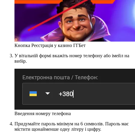
Кнопка Реєстрація у казино ГГБет
У вітальній формі вкажіть номер телефону або імейл на
вибір.
Введення номеру телефона
Придумайте пароль мінімум на 6 символів. Пароль має
містити щонайменше одну літеру і цифру.