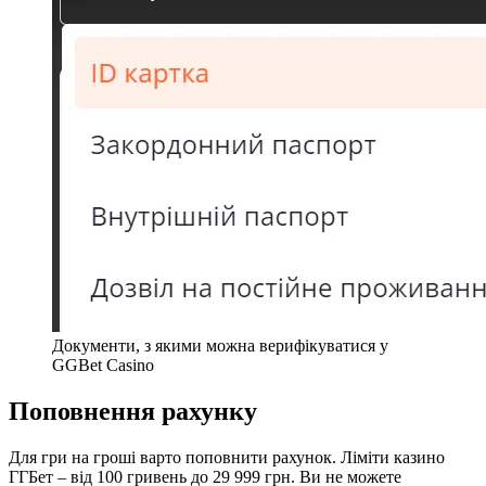
Документи, з якими можна верифікуватися у
GGBet Casino
Поповнення рахунку
Для гри на гроші варто поповнити рахунок. Ліміти казино
ГГБет – від 100 гривень до 29 999 грн. Ви не можете