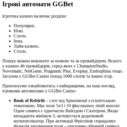
Ігрові автомати GGBet
Ігротека казино включає розділи:
Популярні.
Нові.
Слоти.
Insta.
Лайв-казино.
Столи.
Пошук можна виконати за назвою та за провайдером. Всього
у казино 46 провайдерів, серед яких є ChampionStudio,
Novomatic, NetGame, Pragmatic Play, Evoplay, Endorphina тощо.
Загалом у GGBet Casino понад 1000 слотів та інших ігор.
Пропонуємо ознайомитись з найкращими, на наш погляд,
ігровими автоматами у GGBet Casino:
Book of Rebirth
– слот від Spinomenal з єгипетською
тематикою. Має поле 5х3 і 10 фіксованих ліній виплат.
Один символ є одночасно Вайлдом і Скатером. Якщо
випадають мінімум 3, активується додатковий
мультиплікатор. При активації Фріспінів спрацьовує
функція заповнення поля – рандомно обраний символ