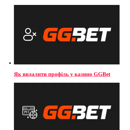
Як видалити профіль у казино GGBet