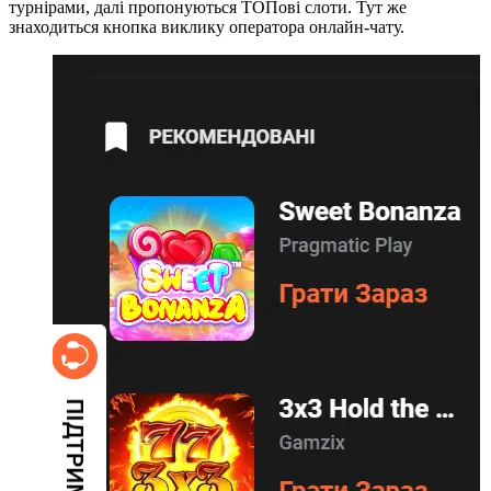
турнірами, далі пропонуються ТОПові слоти. Тут же
знаходиться кнопка виклику оператора онлайн-чату.