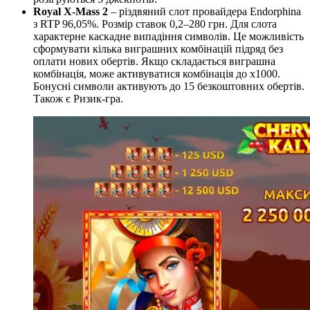
Royal X-Mass 2
– різдвяний слот провайдера Endorphina
з RTP 96,05%. Розмір ставок 0,2–280 грн. Для слота
характерне каскадне випадіння символів. Це можливість
сформувати кілька виграшних комбінацій підряд без
оплати нових обертів. Якщо складається виграшна
комбінація, може активуватися комбінація до х1000.
Бонусні символи активують до 15 безкоштовних обертів.
Також є Ризик-гра.