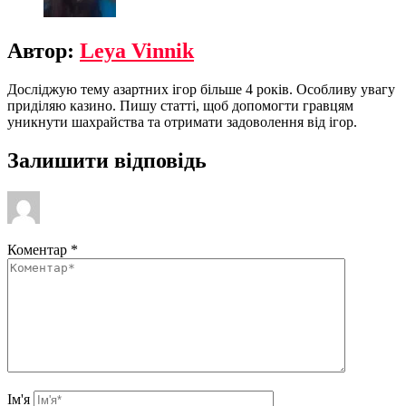
Автор:
Leya Vinnik
Досліджую тему азартних ігор більше 4 років. Особливу увагу
приділяю казино. Пишу статті, щоб допомогти гравцям
уникнути шахрайства та отримати задоволення від ігор.
Залишити відповідь
Коментар
*
Ім'я