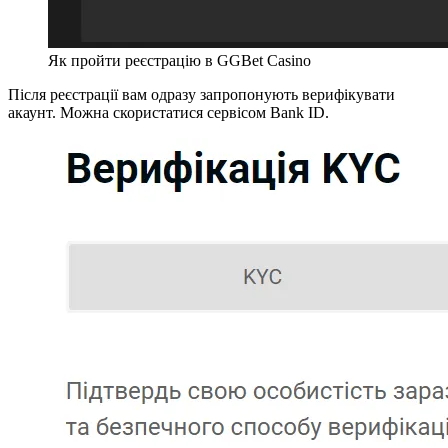
Як пройти реєстрацію в GGBet Casino
Після реєстрації вам одразу запропонують верифікувати
акаунт. Можна скористатися сервісом Bank ID.