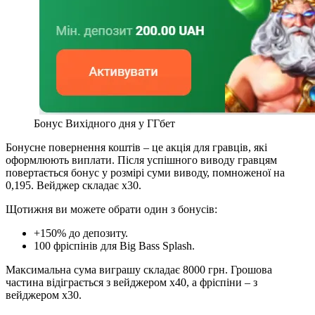
Бонус Вихідного дня у ГГбет
Бонусне повернення коштів – це акція для гравців, які
оформлюють виплати. Після успішного виводу гравцям
повертається бонус у розмірі суми виводу, помноженої на
0,195. Вейджер складає х30.
Щотижня ви можете обрати один з бонусів:
+150% до депозиту.
100 фріспінів для Big Bass Splash.
Максимальна сума виграшу складає 8000 грн. Грошова
частина відіграється з вейджером х40, а фріспіни – з
вейджером х30.