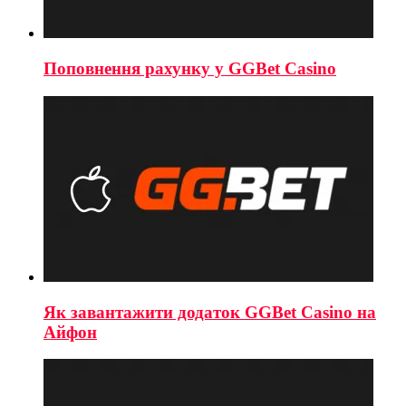
Поповнення рахунку у GGBet Casino
Як завантажити додаток GGBet Casino на
Айфон