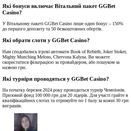
Які бонуси включає Вітальний пакет GGBet
Casino?
У Вітальному пакеті GGBet Casino лише один бонус – 150%
до першого депозиту та 50 безкоштовних обертів.
Які обрати слоти у GGBet Casino?
Нам сподобались ігрові автомати Book of Rebirth, Joker Stoker,
Mighty Munching Melons, Chervona Kalyna. Ви можете
скористатися фільтрацією за провайдером, або пошуком за
назвою гри.
Які турніри проводяться у GGBet Casino?
На початку березня 2024 року проводиться турнір Чемпіонів.
Призовий фонд 100 000 грн для 20 лідерів. Для участі грайте в
кваліфікаційних слотах та отримуйте по 1 балу за кожні 30 грн
виграшів.