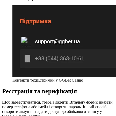
Контакти техпідтримки у GGBet Casino
Реєстрація та верифікація
Щоб зареєструватися, треба відкрити Вітальну форму, вказати
номер телефона або імейл і створити пароль. Інший спосіб
створити акаунт – надати доступ до облікового запису у