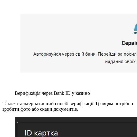
Верифікація через Bank ID у казино
Також є альтернативний спосіб верифікації. Гравцям потрібно
зробити фото або скани документів.