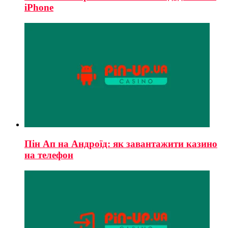
iPhone
Пін Ап на Андроїд: як завантажити казино
на телефон