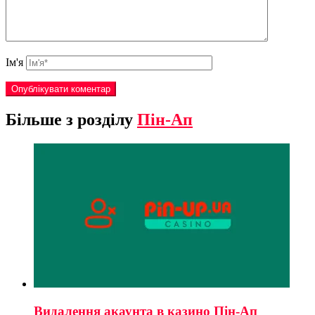
Ім'я
Більше з розділу
Пін-Ап
Видалення акаунта в казино Пін-Ап