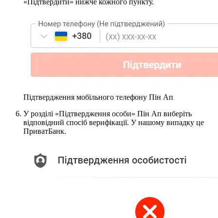
«Підтвердити» нижче кожного пункту.
Підтвердження мобільного телефону Пін Ап
У розділі «Підтвердження особи» Пін Ап виберіть
відповідний спосіб верифікації. У нашому випадку це
ПриватБанк.