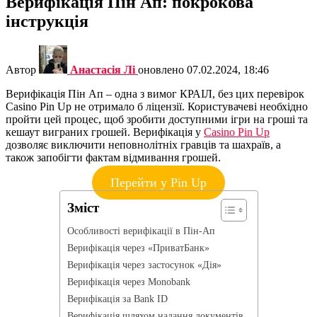
Верифікація Пін Ап: покрокова
інструкція
Автор
Анастасія Лі
оновлено
07.02.2024, 18:46
Верифікація Пін Ап – одна з вимог КРАІЛ, без цих перевірок
Casino Pin Up не отримало б ліцензії. Користувачеві необхідно
пройти цей процес, щоб зробити доступними ігри на гроші та
кешаут виграних грошей. Верифікація у
Casino Pin Up
дозволяє виключити неповнолітніх гравців та шахраїв, а
також запобігти фактам відмивання грошей.
Перейти у Pin Up
Зміст
Особливості верифікації в Пін-Ап
Верифікація через «ПриватБанк»
Верифікація через застосунок «Дія»
Верифікація через Monobank
Верифікація за Bank ID
Верифікація шляхом надання документів