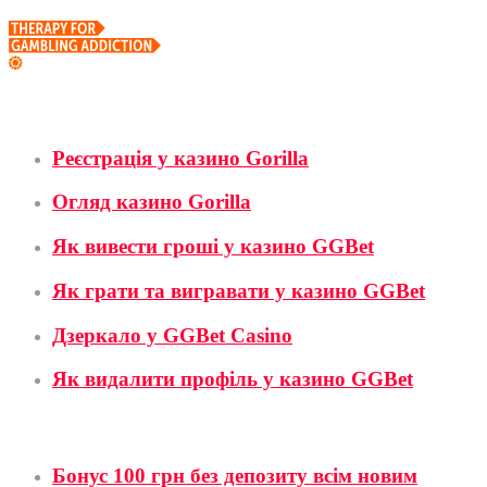
Онлайн казино
Реєстрація у казино Gorilla
Огляд казино Gorilla
Як вивести гроші у казино GGBet
Як грати та вигравати у казино GGBet
Дзеркало у GGBet Casino
Як видалити профіль у казино GGBet
Бонуси
Бонус 100 грн без депозиту всім новим