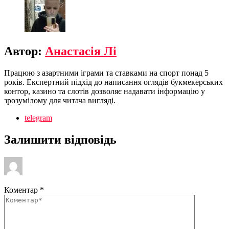
Автор:
Анастасія Лі
Працюю з азартними іграми та ставками на спорт понад 5
років. Експертний підхід до написання оглядів букмекерських
контор, казино та слотів дозволяє надавати інформацію у
зрозумілому для читача вигляді.
telegram
Залишити відповідь
Коментар
*