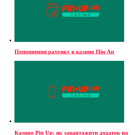
Поповнення рахунку в казино Пін Ап
Казино Pin Up: як завантажити додаток на