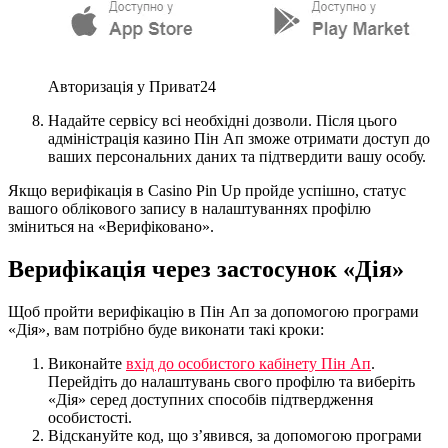
Авторизація у Приват24
Надайте сервісу всі необхідні дозволи. Після цього
адміністрація казино Пін Ап зможе отримати доступ до
ваших персональних даних та підтвердити вашу особу.
Якщо верифікація в Casino Pin Up пройде успішно, статус
вашого облікового запису в налаштуваннях профілю
зміниться на «Верифіковано».
Верифікація через застосунок «Дія»
Щоб пройти верифікацію в Пін Ап за допомогою програми
«Дія», вам потрібно буде виконати такі кроки:
Виконайте
вхід до особистого кабінету Пін Ап
.
Перейдіть до налаштувань свого профілю та виберіть
«Дія» серед доступних способів підтвердження
особистості.
Відскануйте код, що з’явився, за допомогою програми