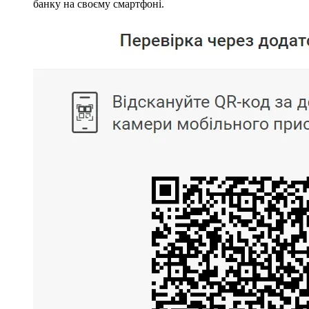
банку на своєму смартфоні.