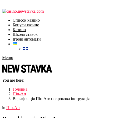
Список казино
Бонуси казино
Казино
Школа ставок
Ігрові автомати
Меню
You are here:
Головна
Пін-Ап
Верифікація Пін Ап: покрокова інструкція
in
Пін-Ап