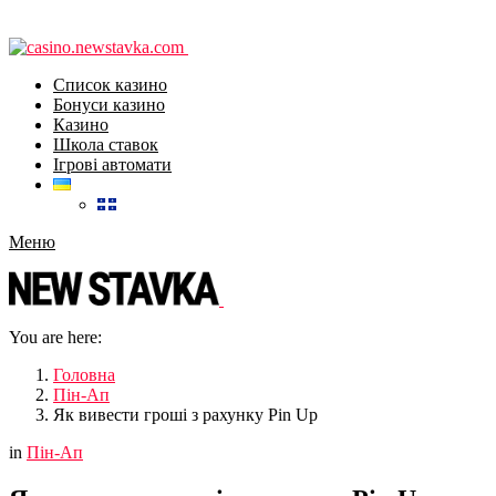
Список казино
Бонуси казино
Казино
Школа ставок
Ігрові автомати
Меню
You are here:
Головна
Пін-Ап
Як вивести гроші з рахунку Pin Up
in
Пін-Ап