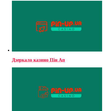
Дзеркало казино Пін Ап