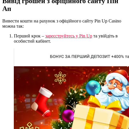
Вивід грошей з офіційного сайту Пін
Ап
Вивести кошти на рахунок з офіційного сайту Pin Up Casino
можна так:
Перший крок –
зареєструйтесь у Pin Up
та увійдіть в
особистий кабінет.