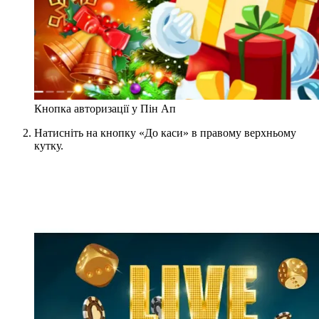
Кнопка авторизації у Пін Ап
Натисніть на кнопку «До каси» в правому верхньому
кутку.