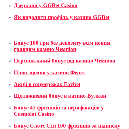
Дзеркало у GGBet Casino
Як видалити профіль у казино GGBet
Бонуси
Бонус 100 грн без депозиту всім новим
гравцям казино Чемпіон
Персональний бонус від казино Чемпіон
Плюс щодня у казино Ферст
Акції в соцмережах Favbet
Щотижневий бонус в казино Вулкан
Бонус 45 фріспінів за верифікацію у
Cosmolot Casino
Бонус Слотс Сіті 100 фріспінів за підписку