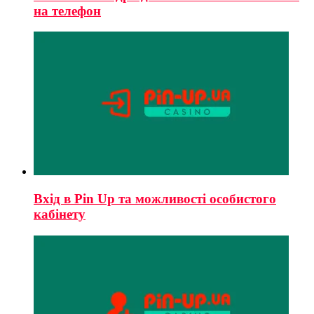
на телефон
Вхід в Pin Up та можливості особистого
кабінету