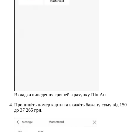
Вкладка виведення грошей з рахунку Пін Ап
Пропишіть номер карти та вкажіть бажану суму від 150
до 37 265 грн.