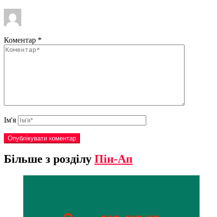
Коментар
*
Ім'я
Більше з розділу
Пін-Ап