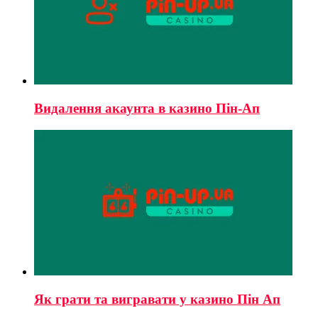
Видалення акаунта в казино Пін-Ап
Як грати та вигравати у казино Пін Ап