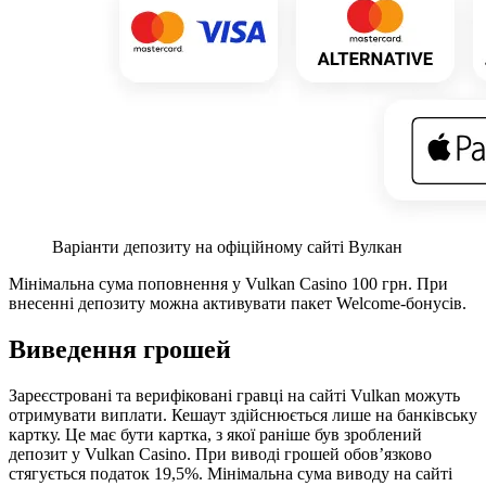
Варіанти депозиту на офіційному сайті Вулкан
Мінімальна сума поповнення у Vulkan Casino 100 грн. При
внесенні депозиту можна активувати пакет Welcome-бонусів.
Виведення грошей
Зареєстровані та верифіковані гравці на сайті Vulkan можуть
отримувати виплати. Кешаут здійснюється лише на банківську
картку. Це має бути картка, з якої раніше був зроблений
депозит у Vulkan Casino. При виводі грошей обов’язково
стягується податок 19,5%. Мінімальна сума виводу на сайті