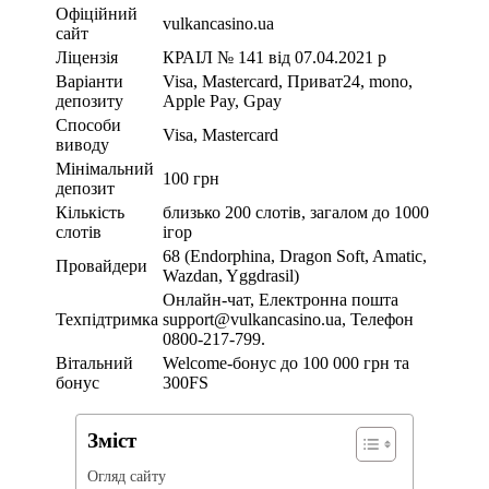
Офіційний
vulkancasino.ua
сайт
Ліцензія
КРАІЛ № 141 від 07.04.2021 р
Варіанти
Visa, Mastercard, Приват24, mono,
депозиту
Apple Pay, Gpay
Способи
Visa, Mastercard
виводу
Мінімальний
100 грн
депозит
Кількість
близько 200 слотів, загалом до 1000
слотів
ігор
68 (Endorphina, Dragon Soft, Amatic,
Провайдери
Wazdan, Yggdrasil)
Онлайн-чат, Електронна пошта
Техпідтримка
support@vulkancasino.ua, Телефон
0800-217-799.
Вітальний
Welcome-бонус до 100 000 грн та
бонус
300FS
Зміст
Огляд сайту