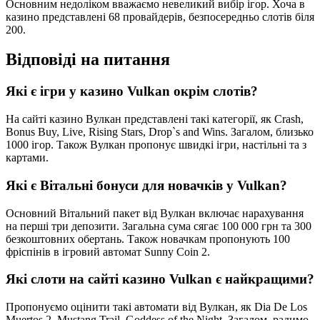
Основним недоліком вважаємо невеликий вибір ігор. Хоча в
казино представлені 68 провайдерів, безпосередньо слотів біля
200.
Відповіді на питання
Які є ігри у казино Vulkan окрім слотів?
На сайті казино Вулкан представлені такі категорії, як Crash,
Bonus Buy, Live, Rising Stars, Drop`s and Wins. Загалом, близько
1000 ігор. Також Вулкан пропонує швидкі ігри, настільні та з
картами.
Які є Вітальні бонуси для новачків у Vulkan?
Основний Вітальний пакет від Вулкан включає нарахування
на перші три депозити. Загальна сума сягає 100 000 грн та 300
безкоштовних обертань. Також новачкам пропонують 100
фріспінів в ігровий автомат Sunny Coin 2.
Які слоти на сайті казино Vulkan є найкращими?
Пропонуємо оцінити такі автомати від Вулкан, як Dia De Los
Muertos 2, Mustang Trail, Goddess of the Night. Загалом, радимо