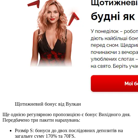
Щотижневий бонус від Вулкан
Ще однією регулярною пропозицією є бонус Вихідного дня.
Передбачено три пакети нарахувань:
Розмір S: бонуси до двох послідовних депозитів на
загальну суму 170% та 70FS.