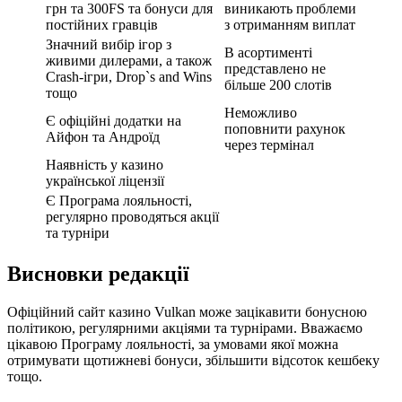
грн та 300FS та бонуси для
виникають проблеми
постійних гравців
з отриманням виплат
Значний вибір ігор з
В асортименті
живими дилерами, а також
представлено не
Crash-ігри, Drop`s and Wins
більше 200 слотів
тощо
Неможливо
Є офіційні додатки на
поповнити рахунок
Айфон та Андроїд
через термінал
Наявність у казино
української ліцензії
Є Програма лояльності,
регулярно проводяться акції
та турніри
Висновки редакції
Офіційний сайт казино Vulkan може зацікавити бонусною
політикою, регулярними акціями та турнірами. Вважаємо
цікавою Програму лояльності, за умовами якої можна
отримувати щотижневі бонуси, збільшити відсоток кешбеку
тощо.