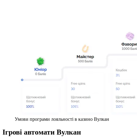
Умови програми лояльності в казино Вулкан
Ігрові автомати Вулкан