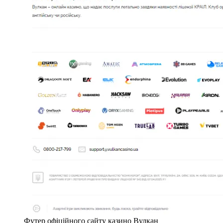
Футер офіційного сайту казино Вулкан