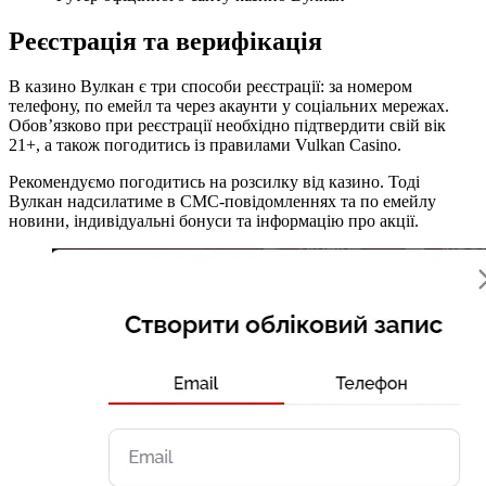
Реєстрація та верифікація
В казино Вулкан є три способи реєстрації: за номером
телефону, по емейл та через акаунти у соціальних мережах.
Обов’язково при реєстрації необхідно підтвердити свій вік
21+, а також погодитись із правилами Vulkan Casino.
Рекомендуємо погодитись на розсилку від казино. Тоді
Вулкан надсилатиме в СМС-повідомленнях та по емейлу
новини, індивідуальні бонуси та інформацію про акції.