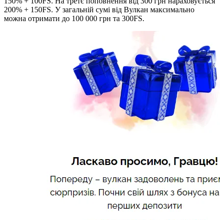
150% + 100FS. На третє поповнення від 300 грн нараховується
200% + 150FS. У загальній сумі від Вулкан максимально
можна отримати до 100 000 грн та 300FS.