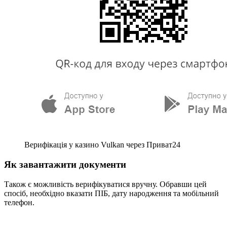
Верифікація у казино Vulkan через Приват24
Як завантажити документи
Також є можливість верифікуватися вручну. Обравши цей
спосіб, необхідно вказати ПІБ, дату народження та мобільний
телефон.