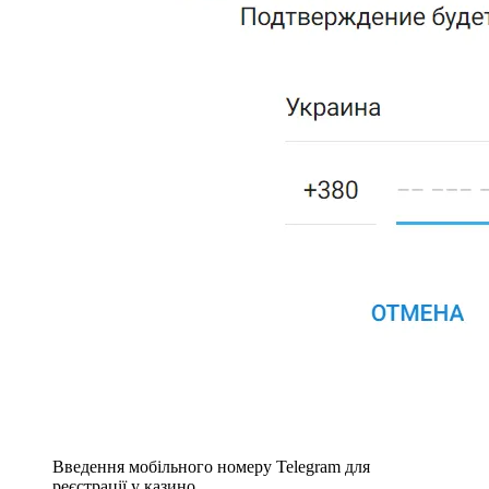
Введення мобільного номеру Telegram для
реєстрації у казино