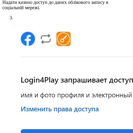
Надати казино доступ до даних облікового запису в
соціальній мережі.