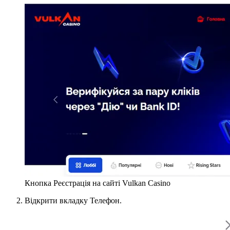
Кнопка Реєстрація на сайті Vulkan Casino
Відкрити вкладку Телефон.