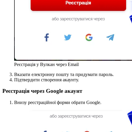
Реєстрація у Вулкан через Email
Вказати електронну пошту та придумати пароль.
Підтвердити створення акаунту.
Реєстрація через Google акаунт
Внизу реєстраційної форми обрати Google.