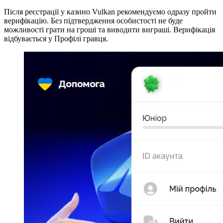
Після реєстрації у казино Vulkan рекомендуємо одразу пройти
верифікацію. Без підтвердження особистості не буде
можливості грати на гроші та виводити виграші. Верифікація
відбувається у Профілі гравця.