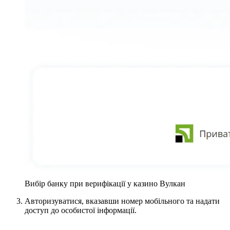
Вибір банку при верифікації у казино Вулкан
Авторизуватися, вказавши номер мобільного та надати
доступ до особистої інформації.