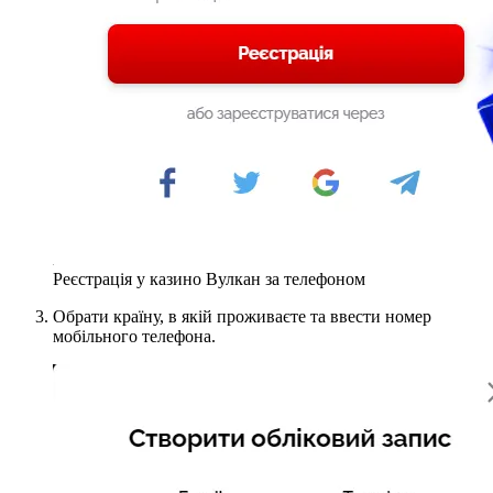
Реєстрація у казино Вулкан за телефоном
Обрати країну, в якій проживаєте та ввести номер
мобільного телефона.