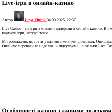
Live-ігри в онлайн-казино
Автор
Leya Vinnik
04.09.2025, 22:37
Live Casino – це ігри з живими дилерами в онлайн-казино. Ви мо
карткові ігри, лотереї тощо.
Ми розкажемо, як грати у казино з живими дилерами. Опишемо, 
Оцінимо переваги та недоліки й підсумуємо, наскільки Live Cas
Особливості казино з живими дилерами