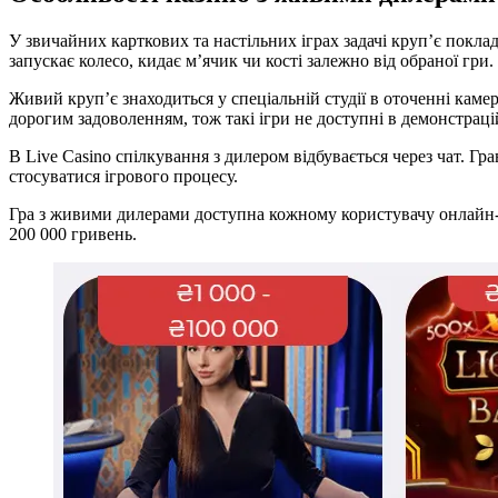
У звичайних карткових та настільних іграх задачі круп’є покла
запускає колесо, кидає м’ячик чи кості залежно від обраної гри.
Живий круп’є знаходиться у спеціальній студії в оточенні камер
дорогим задоволенням, тож такі ігри не доступні в демонстрац
В Live Casino спілкування з дилером відбувається через чат. Г
стосуватися ігрового процесу.
Гра з живими дилерами доступна кожному користувачу онлайн-к
200 000 гривень.