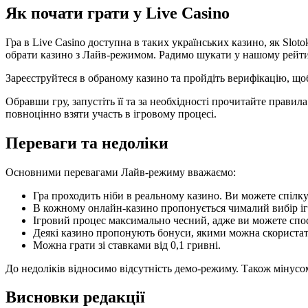
Як почати грати у Live Casino
Гра в Live Casino доступна в таких українських казино, як Sloto
обрати казино з Лайв-режимом. Радимо шукати у нашому рейти
Зареєструйтеся в обраному казино та пройдіть верифікацію, щоб
Обравши гру, запустіть її та за необхідності прочитайте правил
повноцінно взяти участь в ігровому процесі.
Переваги та недоліки
Основними перевагами Лайв-режиму вважаємо:
Гра проходить ніби в реальному казино. Ви можете спілку
В кожному онлайн-казино пропонується чималий вибір ігр
Ігровий процес максимально чесний, адже ви можете спост
Деякі казино пропонують бонуси, якими можна скористатис
Можна грати зі ставками від 0,1 гривні.
До недоліків відносимо відсутність демо-режиму. Також мінусом
Висновки редакції