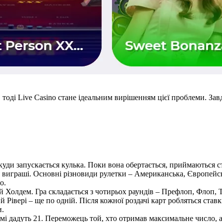
 тоді Live Casino стане ідеальним вирішенням цієї проблеми. Зав
, куди запускається кулька. Поки вона обертається, приймаються 
 виграші. Основні різновиди рулетки – Американська, Європейсь
ро.
й Холдем. Гра складається з чотирьох раундів – Префлоп, Флоп, 
і й Рівері – ще по одній. Після кожної роздачі карт робляться ста
и.
умі дадуть 21. Переможець той, хто отримав максимальне число, а