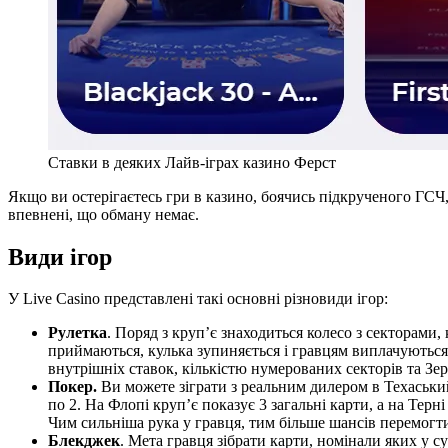
Ставки в деяких Лайв-іграх казино Ферст
Якщо ви остерігаєтесь гри в казино, боячись підкрученого ГСЧ,
впевнені, що обману немає.
Види ігор
У Live Casino представлені такі основні різновиди ігор:
Рулетка
. Поряд з круп’є знаходиться колесо з секторами
приймаються, кулька зупиняється і гравцям виплачуються
внутрішніх ставок, кількістю нумерованих секторів та Зе
Покер.
Ви можете зіграти з реальним дилером в Техаськи
по 2. На Флопі круп’є показує 3 загальні карти, а на Терн
Чим сильніша рука у гравця, тим більше шансів перемогт
Блекджек
. Мета гравця зібрати карти, номінали яких у с