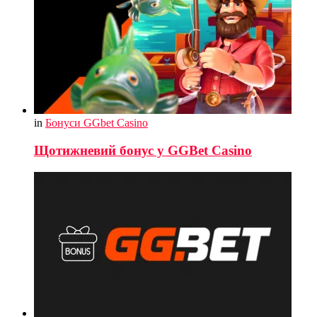
in
Бонуси GGbet Casino
Щотижневий бонус у GGBet Casino