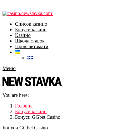
Список казино
Бонуси казино
Казино
Школа ставок
Ігрові автомати
Меню
You are here:
Головна
Бонуси казино
Бонуси GGbet Casino
Бонуси GGbet Casino