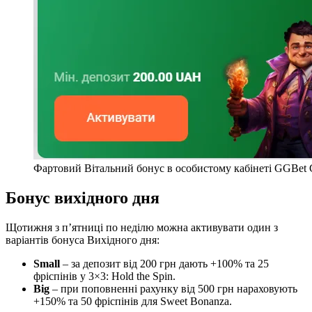
Фартовий Вітальний бонус в особистому кабінеті GGBet 
Бонус вихідного дня
Щотижня з п’ятниці по неділю можна активувати один з
варіантів бонуса Вихідного дня:
Small
– за депозит від 200 грн дають +100% та 25
фріспінів у 3×3: Hold the Spin.
Big
– при поповненні рахунку від 500 грн нараховують
+150% та 50 фріспінів для Sweet Bonanza.