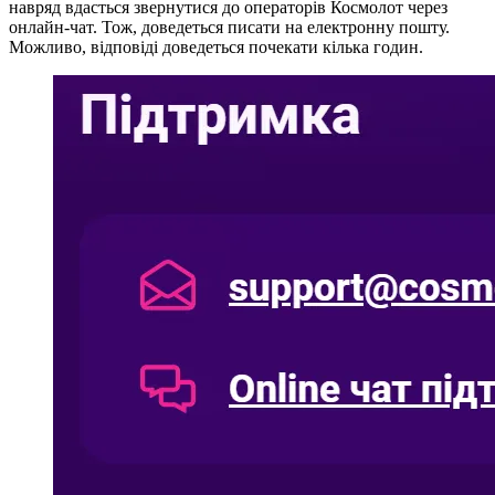
навряд вдасться звернутися до операторів Космолот через
онлайн-чат. Тож, доведеться писати на електронну пошту.
Можливо, відповіді доведеться почекати кілька годин.