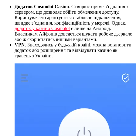
Додаток Cosmolot Casino
. Створює пряме з’єднання з
сервером, що дозволяє обійти обмеження доступу.
Користувачам гарантується стабільне підключення,
швидке з’єднання, конфіденційність у мережі. Однак,
додаток у казино Cosmolot
є лише на Андроїд.
Власникам Айфонів доведеться шукати робоче дзеркало,
або ж скористатись іншими варіантами.
VPN
. Знаходячись у будь-якій країні, можна встановити
додаток або розширення та відвідувати казино як
гравець з України.