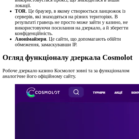
локації.
TOR
. Це браузер, в якому створюється ланцюжок із
серверів, які знаходяться на різних територіях. В
результаті гравець не просто може зайти у казино, не
використовуючи посилання на дзеркало, а й зберегти
конфіденційність.
Анонімайзери
. Це сайти, що допомагають обійти
обмеження, замаскувавши IP.
Огляд функціоналу дзеркала Cosmolot
Робоче дзеркало казино Космолот зовні та за функціоналом
аналогічне його офіційному сайту.