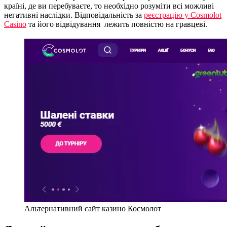
країні, де ви перебуваєте, то необхідно розуміти всі можливі
негативні наслідки. Відповідальність за
реєстрацію у Cosmolot
Casino
та його відвідування лежить повністю на гравцеві.
Альтернативний сайт казино Космолот