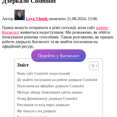
Дзеркало Cosmolot
Автор
Leya Vinnik
оновлено
21.08.2024, 15:06
Гравці можуть потрапити в різні ситуації, коли сайт
казино
Космолот
виявиться недоступним. Ми розкажемо, як обійти
блокування різними способами. Також розглянемо, як працює
робоче дзеркало Космолот та як знайти посилання на
офіційний ресурс.
Перейти у Космолот
Зміст
Чому сайт Cosmolot недоступний
Де знайти посилання на робоче дзеркало Cosmolot
Посилання на офіційне дзеркало Cosmolot
Методи обходу блокування сайтів казино
Огляд функціоналу дзеркала Cosmolot
Реєстрація та вхід через дзеркало
Які бонуси є на дзеркалі