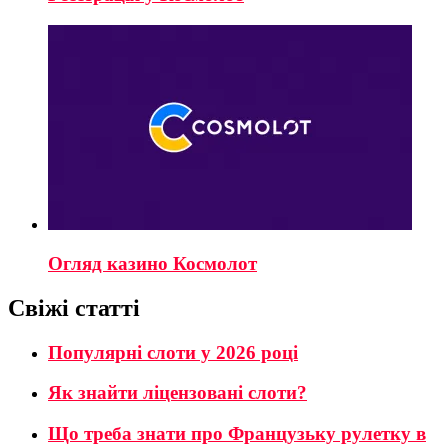
Огляд казино Космолот
Свіжі статті
Популярні слоти у 2026 році
Як знайти ліцензовані слоти?
Що треба знати про Французьку рулетку в