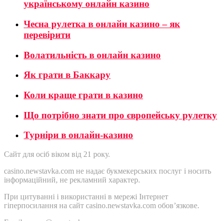
українському онлайн казино
Чесна рулетка в онлайн казино – як
перевірити
Волатильність в онлайн казино
Як грати в Баккару
Коли краще грати в казино
Що потрібно знати про європейську рулетку
Турніри в онлайн-казино
Сайт для осіб віком від 21 року.
casino.newstavka.com не надає букмекерських послуг і носить
інформаційний, не рекламний характер.
При цитуванні і використанні в мережі Інтернет
гіперпосилання на сайт casino.newstavka.com обов’язкове.