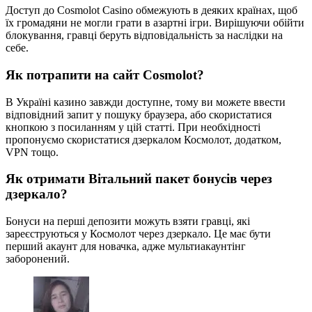
Доступ до Cosmolot Casino обмежують в деяких країнах, щоб
їх громадяни не могли грати в азартні ігри. Вирішуючи обійти
блокування, гравці беруть відповідальність за наслідки на
себе.
Як потрапити на сайт Cosmolot?
В Україні казино завжди доступне, тому ви можете ввести
відповідний запит у пошуку браузера, або скористатися
кнопкою з посиланням у цій статті. При необхідності
пропонуємо скористатися дзеркалом Космолот, додатком,
VPN тощо.
Як отримати Вітальний пакет бонусів через
дзеркало?
Бонуси на перші депозити можуть взяти гравці, які
зареєструються у Космолот через дзеркало. Це має бути
перший акаунт для новачка, адже мультиакаунтінг
заборонений.