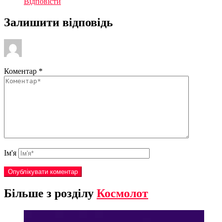
Відповіcти
Залишити відповідь
Коментар
*
Ім'я
Більше з розділу
Космолот