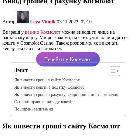
Вивід грошей з рахунку Космолот
Автор
Leya Vinnik
03.11.2023, 02:10
Виграші у
казино Космолот
можна виводити лише на
банківську карту. Ми розкажемо, на яких умовах виводяться
кошти у Cosmolot Casino. Також розповімо, як виконати
кешаут на сайті та в додатку.
Перейти у Космолот
Зміст
Як вивести гроші з сайту Космолот
Як вивести кошти з додатку Cosmolot
Як вивести гроші з рахунку, якщо поповнив терміналом
Основні правила виводу коштів
Поширені запитання
Як вивести гроші з сайту Космолот