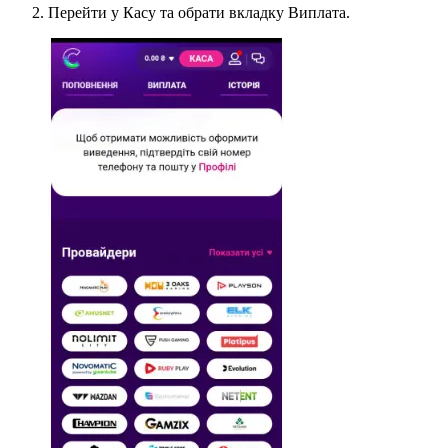
Перейти у Касу та обрати вкладку Виплата.