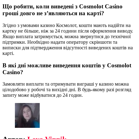
Що робити, коли виведені з Cosmolot Casino
гроші довго не з’являються на карті?
Згідно з умовами казино Космолот, кошти мають надійти на
картку не більше, ніж за 24 години після оформлення виводу.
Якщо виплата затримується, можна звернутися до технічної
підтримки. Необхідно надати оператору скріншоти та
виписки для підтвердження відсутності виведених коштів на
карті.
В які дні можливе виведення коштів у Cosmolot
Casino?
Замовляти виплати та отримувати виграші у казино можна
цілодобово у робочі та вихідні дні. В будь-якому разі розгляд
запиту може відбуватися до 24 годин.