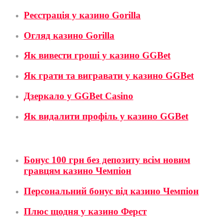
Реєстрація у казино Gorilla
Огляд казино Gorilla
Як вивести гроші у казино GGBet
Як грати та вигравати у казино GGBet
Дзеркало у GGBet Casino
Як видалити профіль у казино GGBet
Бонуси
Бонус 100 грн без депозиту всім новим
гравцям казино Чемпіон
Персональний бонус від казино Чемпіон
Плюс щодня у казино Ферст