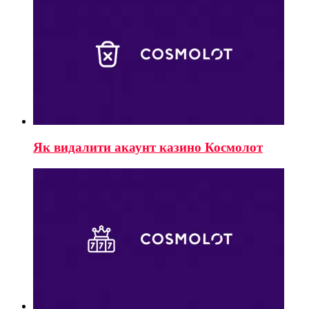
Як видалити акаунт казино Космолот