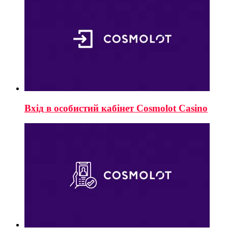
Вхід в особистий кабінет Cosmolot Casino