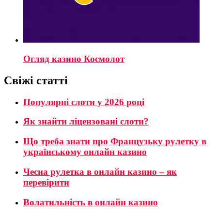
Огляд казино Космолот
Свіжі статті
Популярні слоти у 2026 році
Як знайти ліцензовані слоти?
Що треба знати про Французьку рулетку в
українському онлайн казино
Чесна рулетка в онлайн казино – як
перевірити
Волатильність в онлайн казино