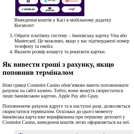
Виведення коштів у Касі в мобільному додатку
Космолот
Обрати платіжну систему – банківську картку Visa або
Mastercard. Це можливо, якщо у вас підтверджені номер
телефону та емейл.
Вказати розмір кешауту та реквізити картки.
Як вивести гроші з рахунку, якщо
поповнив терміналом
Нові гравці Cosmolot Casino обов’язково мають поповнювати
рахунок на сайті казино. Тобто, вони можуть скористатися
лише банківською картою, Apple Pay або Gpay.
Поповнюючи рахунок вдруге та в наступні рази, дозволяється
скористатися терміналом. Оскільки до цього моменту
банківська карта вже верифікована при першому депозиті у
Cosmolot Casino, виведення коштів легко оформляється на неї.