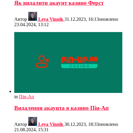
Як видалити акаунт казино Ферст
Автор
Leya Vinnik
31.12.2023, 16:13
оновлено
23.04.2024, 13:12
in
Пін-Ап
Видалення акаунта в казино Пін-Ап
Автор
Leya Vinnik
30.12.2023, 18:33
оновлено
21.08.2024, 15:31