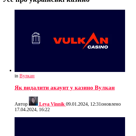
in
Вулкан
Як видалити акаунт у казино Вулкан
Автор
Leya Vinnik
09.01.2024, 12:31
оновлено
17.04.2024, 16:22