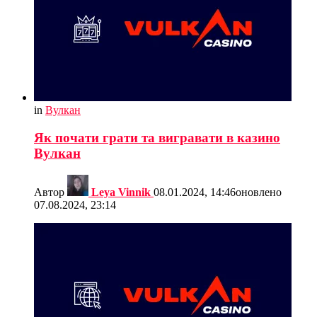
in
Вулкан
Як почати грати та вигравати в казино
Вулкан
Автор
Leya Vinnik
08.01.2024, 14:46
оновлено
07.08.2024, 23:14