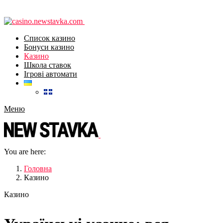
Список казино
Бонуси казино
Казино
Школа ставок
Ігрові автомати
Меню
You are here:
Головна
Казино
Казино