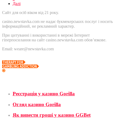
Далі
Сайт для осіб віком від 21 року.
casino.newstavka.com не надає букмекерських послуг і носить
інформаційний, не рекламний характер.
При цитуванні і використанні в мережі Інтернет
гіперпосилання на сайт casino.newstavka.com обов’язкове.
Email: weare@newstavka.com
Онлайн казино
Реєстрація у казино Gorilla
Огляд казино Gorilla
Як вивести гроші у казино GGBet