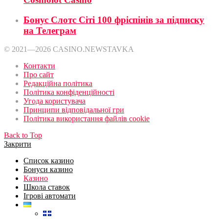
Бонус Слотс Сіті 100 фріспінів за підписку
на Телеграм
© 2021—2026 CASINO.NEWSTAVKA
Контакти
Про сайт
Редакційна політика
Політика конфіденційності
Угода користувача
Принципи відповідальної гри
Політика використання файлів cookie
Back to Top
Закрити
Список казино
Бонуси казино
Казино
Школа ставок
Ігрові автомати