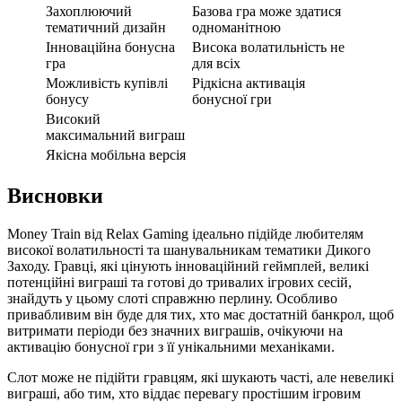
Захоплюючий
Базова гра може здатися
тематичний дизайн
одноманітною
Інноваційна бонусна
Висока волатильність не
гра
для всіх
Можливість купівлі
Рідкісна активація
бонусу
бонусної гри
Високий
максимальний виграш
Якісна мобільна версія
Висновки
Money Train від Relax Gaming ідеально підійде любителям
високої волатильності та шанувальникам тематики Дикого
Заходу. Гравці, які цінують інноваційний геймплей, великі
потенційні виграші та готові до тривалих ігрових сесій,
знайдуть у цьому слоті справжню перлину. Особливо
привабливим він буде для тих, хто має достатній банкрол, щоб
витримати періоди без значних виграшів, очікуючи на
активацію бонусної гри з її унікальними механіками.
Слот може не підійти гравцям, які шукають часті, але невеликі
виграші, або тим, хто віддає перевагу простішим ігровим