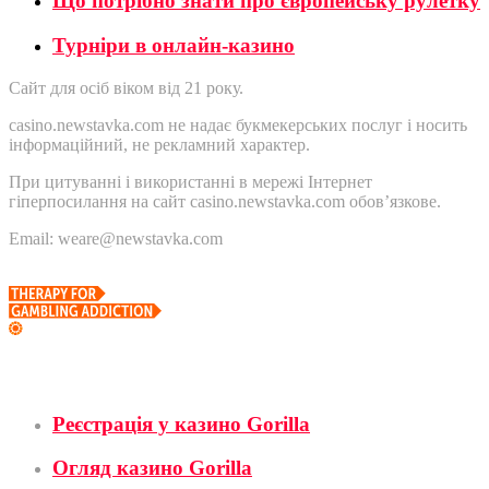
Що потрібно знати про європейську рулетку
Турніри в онлайн-казино
Сайт для осіб віком від 21 року.
casino.newstavka.com не надає букмекерських послуг і носить
інформаційний, не рекламний характер.
При цитуванні і використанні в мережі Інтернет
гіперпосилання на сайт casino.newstavka.com обов’язкове.
Email: weare@newstavka.com
Онлайн казино
Реєстрація у казино Gorilla
Огляд казино Gorilla