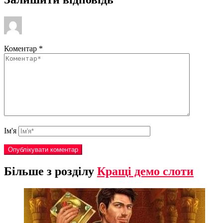
Коментар
*
Ім'я
Більше з розділу
Кращі демо слоти