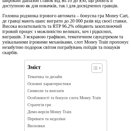
широкий діапазон ставок від $0.10 до $50, що робить її
доступною як для новачків, так і для досвідчених гравців.
Головна родзинка ігрового автомата – бонусна гра Money Cart,
де гравці мають шанс виграти до 20 000 разів від своєї ставки.
Висока волатильність та RTP 96.2% обіцяють захоплюючий
ігровий процес з можливістю великих, хоч і рідкісних,
виграшів. З яскравою графікою, тематичним саундтреком та
унікальними ігровими механіками, слот Money Train пропонує
незабутню подорож світом пограбувань поїздів та пошуків
скарбів.
Зміст
Тематика та дизайн
Основні характеристики
Символи та виплати
Особливості та бонуси слота Money Train
Стратегія гри
Демо-версія Money Train
Переваги та недоліки
Висновки