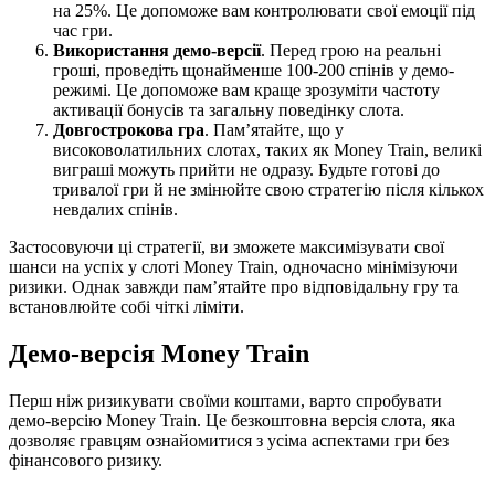
на 25%. Це допоможе вам контролювати свої емоції під
час гри.
Використання демо-версії
. Перед грою на реальні
гроші, проведіть щонайменше 100-200 спінів у демо-
режимі. Це допоможе вам краще зрозуміти частоту
активації бонусів та загальну поведінку слота.
Довгострокова гра
. Пам’ятайте, що у
високоволатильних слотах, таких як Money Train, великі
виграші можуть прийти не одразу. Будьте готові до
тривалої гри й не змінюйте свою стратегію після кількох
невдалих спінів.
Застосовуючи ці стратегії, ви зможете максимізувати свої
шанси на успіх у слоті Money Train, одночасно мінімізуючи
ризики. Однак завжди пам’ятайте про відповідальну гру та
встановлюйте собі чіткі ліміти.
Демо-версія Money Train
Перш ніж ризикувати своїми коштами, варто спробувати
демо-версію Money Train. Це безкоштовна версія слота, яка
дозволяє гравцям ознайомитися з усіма аспектами гри без
фінансового ризику.