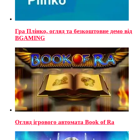
Гра Плінко, огляд та безкоштовне демо від
BGAMING
Огляд ігрового автомата Book of Ra