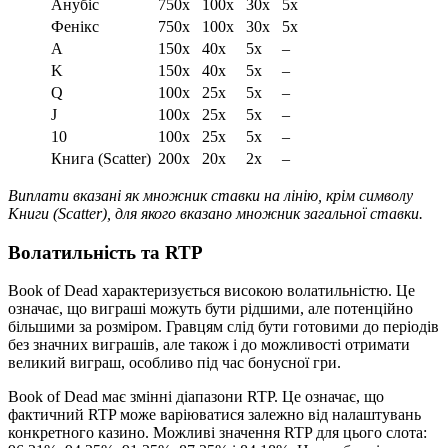
Анубіс
750x
100x
30x
5x
Фенікс
750x
100x
30x
5x
A
150x
40x
5x
–
K
150x
40x
5x
–
Q
100x
25x
5x
–
J
100x
25x
5x
–
10
100x
25x
5x
–
Книга (Scatter)
200x
20x
2x
–
Виплати вказані як множник ставки на лінію, крім символу
Книги (Scatter), для якого вказано множник загальної ставки.
Волатильність та RTP
Book of Dead характеризується високою волатильністю. Це
означає, що виграші можуть бути рідшими, але потенційно
більшими за розміром. Гравцям слід бути готовими до періодів
без значних виграшів, але також і до можливості отримати
великий виграш, особливо під час бонусної гри.
Book of Dead має змінні діапазони RTP. Це означає, що
фактичний RTP може варіюватися залежно від налаштувань
конкретного казино. Можливі значення RTP для цього слота: