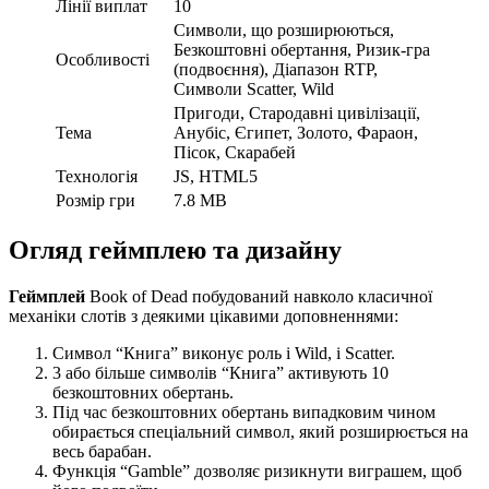
Лінії виплат
10
Символи, що розширюються,
Безкоштовні обертання, Ризик-гра
Особливості
(подвоєння), Діапазон RTP,
Символи Scatter, Wild
Пригоди, Стародавні цивілізації,
Тема
Анубіс, Єгипет, Золото, Фараон,
Пісок, Скарабей
Технологія
JS, HTML5
Розмір гри
7.8 MB
Огляд геймплею та дизайну
Геймплей
Book of Dead побудований навколо класичної
механіки слотів з деякими цікавими доповненнями:
Символ “Книга” виконує роль і Wild, і Scatter.
3 або більше символів “Книга” активують 10
безкоштовних обертань.
Під час безкоштовних обертань випадковим чином
обирається спеціальний символ, який розширюється на
весь барабан.
Функція “Gamble” дозволяє ризикнути виграшем, щоб