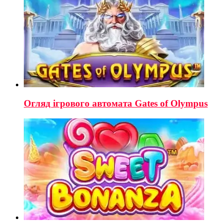
Огляд ігрового автомата Gates of Olympus