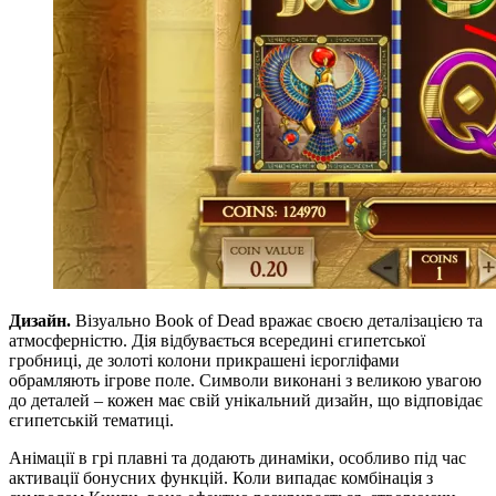
Дизайн.
Візуально Book of Dead вражає своєю деталізацією та
атмосферністю. Дія відбувається всередині єгипетської
гробниці, де золоті колони прикрашені ієрогліфами
обрамляють ігрове поле. Символи виконані з великою увагою
до деталей – кожен має свій унікальний дизайн, що відповідає
єгипетській тематиці.
Анімації в грі плавні та додають динаміки, особливо під час
активації бонусних функцій. Коли випадає комбінація з