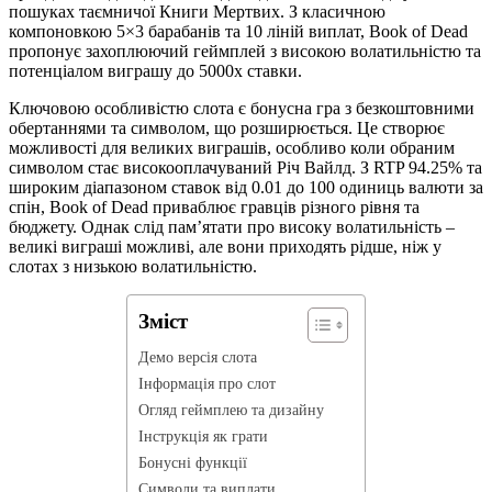
пошуках таємничої Книги Мертвих. З класичною
компоновкою 5×3 барабанів та 10 ліній виплат, Book of Dead
пропонує захоплюючий геймплей з високою волатильністю та
потенціалом виграшу до 5000x ставки.
Ключовою особливістю слота є бонусна гра з безкоштовними
обертаннями та символом, що розширюється. Це створює
можливості для великих виграшів, особливо коли обраним
символом стає високооплачуваний Річ Вайлд. З RTP 94.25% та
широким діапазоном ставок від 0.01 до 100 одиниць валюти за
спін, Book of Dead приваблює гравців різного рівня та
бюджету. Однак слід пам’ятати про високу волатильність –
великі виграші можливі, але вони приходять рідше, ніж у
слотах з низькою волатильністю.
Зміст
Демо версія слота
Інформація про слот
Огляд геймплею та дизайну
Інструкція як грати
Бонусні функції
Символи та виплати