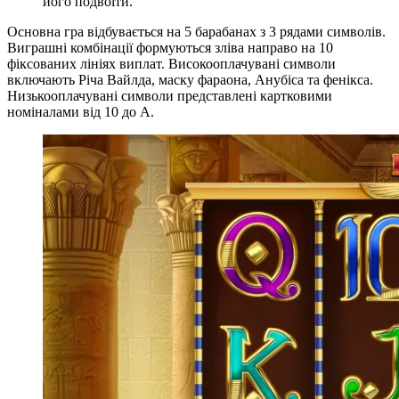
його подвоїти.
Основна гра відбувається на 5 барабанах з 3 рядами символів.
Виграшні комбінації формуються зліва направо на 10
фіксованих лініях виплат. Високооплачувані символи
включають Річа Вайлда, маску фараона, Анубіса та фенікса.
Низькооплачувані символи представлені картковими
номіналами від 10 до A.