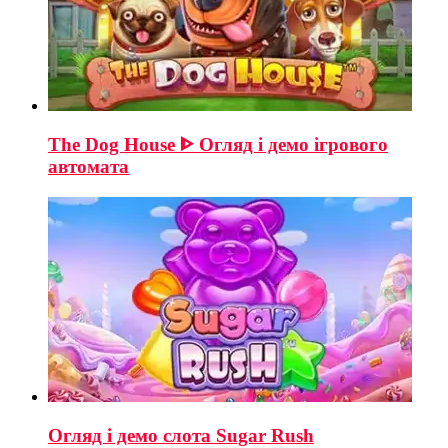
The Dog House ᐈ Огляд і демо ігрового
автомата
Огляд і демо слота Sugar Rush