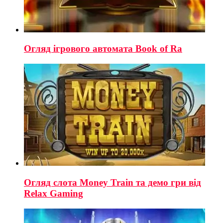
Огляд ігрового автомата Book of Ra
Огляд слота Money Train та демо гри від
Relax Gaming