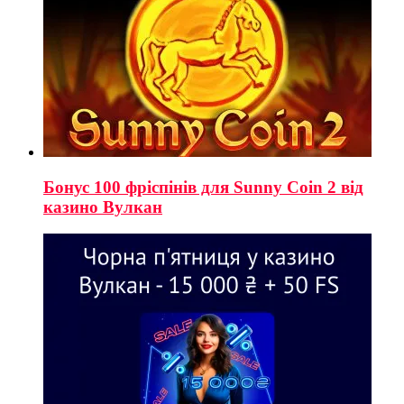
Бонус 100 фріспінів для Sunny Coin 2 від
казино Вулкан