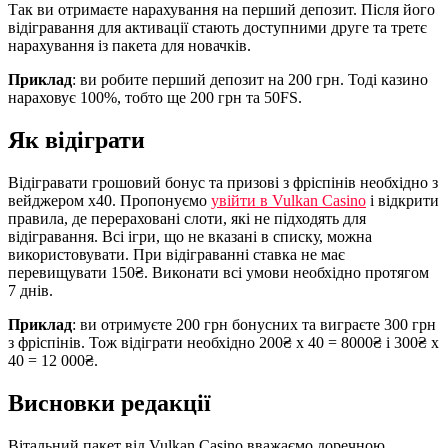
Так ви отримаєте нарахування на перший депозит. Після його
відігравання для активації стають доступними друге та третє
нарахування із пакета для новачків.
Приклад
: ви робите перший депозит на 200 грн. Тоді казино
нараховує 100%, тобто ще 200 грн та 50FS.
Як відіграти
Відігравати грошовий бонус та призові з фріспінів необхідно з
вейджером х40. Пропонуємо
увійти в Vulkan Casino
і відкрити
правила, де перераховані слоти, які не підходять для
відігравання. Всі ігри, що не вказані в списку, можна
використовувати. При відіграванні ставка не має
перевищувати 150₴. Виконати всі умови необхідно протягом
7 днів.
Приклад
: ви отримуєте 200 грн бонусних та виграєте 300 грн
з фріспінів. Тож відіграти необхідно 200₴ х 40 = 8000₴ і 300₴ х
40 = 12 000₴.
Висновки редакції
Вітальний пакет від Vulkan Casino вважаємо доречною