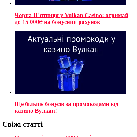
Чорна П’ятниця у Vulkan Casino: отримай
до 15 000₴ на бонусний рахунок
Ще більше бонусів за промокодами від
казино Вулкан!
Свіжі статті