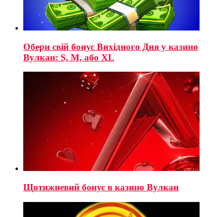
Обери свій бонус Вихідного Дня у казино
Вулкан: S, M, або XL
Щотижневий бонус в казино Вулкан