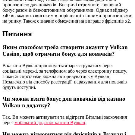
пропозицією для новачків. Ви тричі отримаєте грошовий
бонус разом із безкоштовними обертаннями. Однак вейджер
х40 вважаємо зависоким в порівнянні з іншими пропозиціями
на ринку. Також є значне обмеження на виграш з фріспінів х2.
Питання
Яким способом треба створити акаунт у Vulkan
Casino, щоб отримати бонус для новачків?
В казино Вулкан пропонується зареєструватися через
соціальні мережі, за телефоном або через електронну пошту.
Тими ж способами можна авторизуватись у Вулкан.
Незалежно від способу реєстрації, нарахування для новачків
будуть доступні.
Чи можна взяти бонус для новачків від казино
Vulkan в додатку?
Так. Ви можете активувати та відіграти Вітальні заохочення
через
мобільний додаток казино Вулкан
.
Чи можна відмовитися від фріспінів у Вулкан і