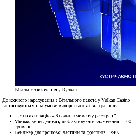
Вітальне заохочення у Вулкан
До кожного нарахування з Вітального пакета у Vulkan Casino
застосовуються такі умови використання і відігравання:
Час на активацію – 6 годин з моменту реєстрації.
Мінімальний депозит, щоб активувати заохочення – 100
гривень.
Вейджер для грошової частини та фріспінів – х40.