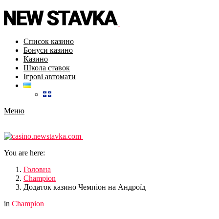
Список казино
Бонуси казино
Казино
Школа ставок
Ігрові автомати
Меню
You are here:
Головна
Champion
Додаток казино Чемпіон на Андроїд
in
Champion