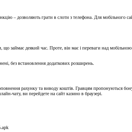
кцію – дозволяють грати в слоти з телефона. Для мобільного сай
 що займає деякий час. Проте, він має і переваги над мобільною
ронені, без встановлення додаткових розширень.
оповнення рахунку та виводу коштів. Гравцям пропонуються бону
йн-чату, ви перейдете на сайт казино в браузері.
5.apk