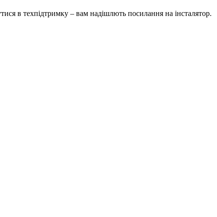
тися в техпідтримку – вам надішлють посилання на інсталятор.