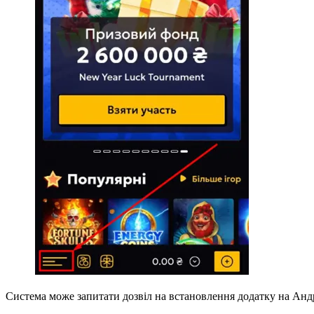
Система може запитати дозвіл на встановлення додатку на Андр