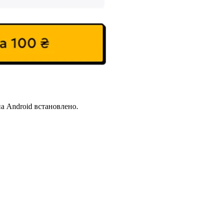
а Android встановлено.