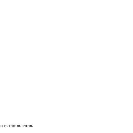
ти встановлення.