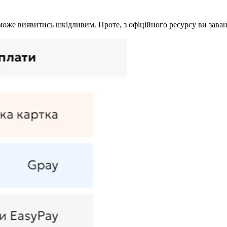
може виявитись шкідливим. Проте, з офіційного ресурсу ви зав