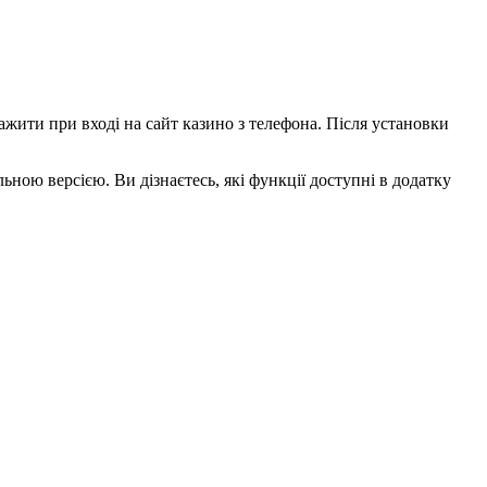
ажити при вході на сайт казино з телефона. Після установки
ною версією. Ви дізнаєтесь, які функції доступні в додатку