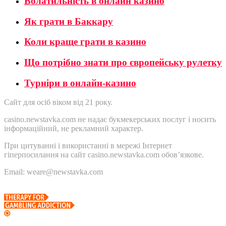
Волатильність в онлайн казино
Як грати в Баккару
Коли краще грати в казино
Що потрібно знати про європейську рулетку
Турніри в онлайн-казино
Сайт для осіб віком від 21 року.
casino.newstavka.com не надає букмекерських послуг і носить
інформаційний, не рекламний характер.
При цитуванні і використанні в мережі Інтернет
гіперпосилання на сайт casino.newstavka.com обов’язкове.
Email: weare@newstavka.com