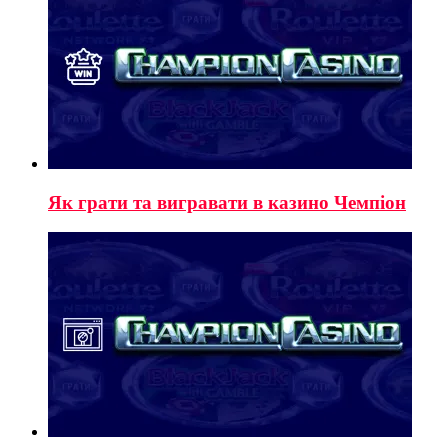
Як грати та вигравати в казино Чемпіон