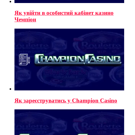
Як увійти в особистий кабінет казино
Чемпіон
Як зареєструватись у Champion Casino