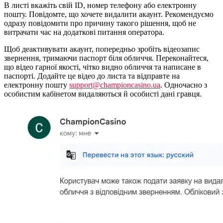
В листі вкажіть свій ID, номер телефону або електронну
пошту. Повідомте, що хочете видалити акаунт. Рекомендуємо
одразу повідомити про причину такого рішення, щоб не
витрачати час на додаткові питання оператора.
Щоб деактивувати акаунт, попередньо зробіть відеозапис
звернення, тримаючи паспорт біля обличчя. Переконайтеся,
що відео гарної якості, чітко видно обличчя та написане в
паспорті. Додайте це відео до листа та відправте на
електронну пошту
support@championcasino.ua
. Одночасно з
особистим кабінетом видаляються й особисті дані гравця.