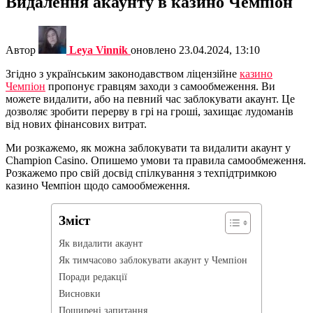
Видалення акаунту в казино Чемпіон
Автор
Leya Vinnik
оновлено
23.04.2024, 13:10
Згідно з українським законодавством ліцензійне
казино
Чемпіон
пропонує гравцям заходи з самообмеження. Ви
можете видалити, або на певний час заблокувати акаунт. Це
дозволяє зробити перерву в грі на гроші, захищає лудоманів
від нових фінансових витрат.
Ми розкажемо, як можна заблокувати та видалити акаунт у
Champion Casino. Опишемо умови та правила самообмеження.
Розкажемо про свій досвід спілкування з техпідтримкою
казино Чемпіон щодо самообмеження.
Зміст
Як видалити акаунт
Як тимчасово заблокувати акаунт у Чемпіон
Поради редакції
Висновки
Поширені запитання