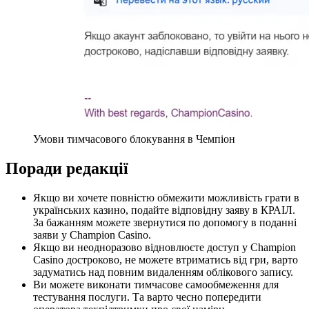
Умови тимчасового блокування в Чемпіон
Поради редакції
Якщо ви хочете повністю обмежити можливість грати в
українських казино, подайте відповідну заяву в КРАІЛ.
За бажанням можете звернутися по допомогу в поданні
заяви у Champion Casino.
Якщо ви неодноразово відновлюєте доступ у Champion
Casino достроково, не можете втриматись від гри, варто
задуматись над повним видаленням облікового запису.
Ви можете виконати тимчасове самообмеження для
тестування послуги. Та варто чесно попередити