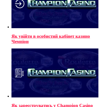
Як увійти в особистий кабінет казино
Чемпіон
Як зареєструватись у Champion Casino