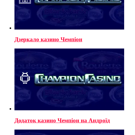
Дзеркало казино Чемпіон
Додаток казино Чемпіон на Андроїд