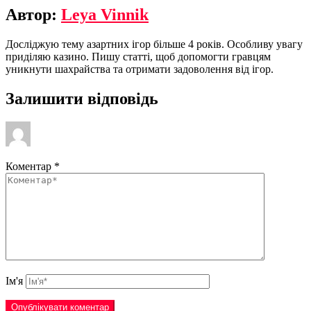
Автор:
Leya Vinnik
Досліджую тему азартних ігор більше 4 років. Особливу увагу
приділяю казино. Пишу статті, щоб допомогти гравцям
уникнути шахрайства та отримати задоволення від ігор.
Залишити відповідь
Коментар
*
Ім'я