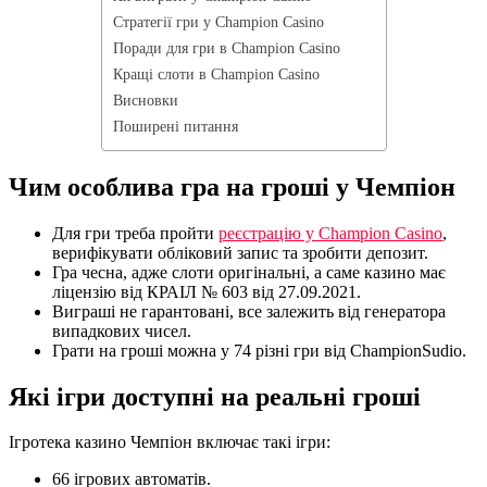
Стратегії гри у Champion Casino
Поради для гри в Champion Casino
Кращі слоти в Champion Casino
Висновки
Поширені питання
Чим особлива гра на гроші у Чемпіон
Для гри треба пройти
реєстрацію у Champion Casino
,
верифікувати обліковий запис та зробити депозит.
Гра чесна, адже слоти оригінальні, а саме казино має
ліцензію від КРАІЛ № 603 від 27.09.2021.
Виграші не гарантовані, все залежить від генератора
випадкових чисел.
Грати на гроші можна у 74 різні гри від ChampionSudio.
Які ігри доступні на реальні гроші
Ігротека казино Чемпіон включає такі ігри:
66 ігрових автоматів.