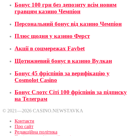
Бонус 100 грн без депозиту всім новим
гравцям казино Чемпіон
Персональний бонус від казино Чемпіон
Плюс щодня у казино Ферст
Акції в соцмережах Favbet
Щотижневий бонус в казино Вулкан
Бонус 45 фріспінів за верифікацію у
Cosmolot Casino
Бонус Слотс Сіті 100 фріспінів за підписку
на Телеграм
© 2021—2026 CASINO.NEWSTAVKA
Контакти
Про сайт
Редакційна політика