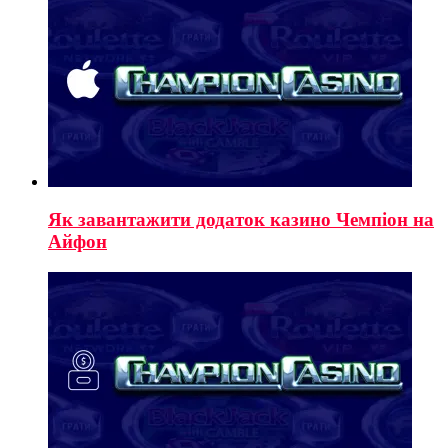
Як завантажити додаток казино Чемпіон на
Айфон