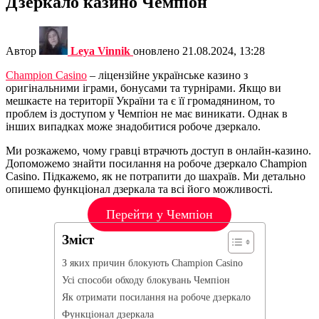
Дзеркало казино Чемпіон
Автор
Leya Vinnik
оновлено
21.08.2024, 13:28
Champion Casino
– ліцензійне українське казино з
оригінальними іграми, бонусами та турнірами. Якщо ви
мешкаєте на території України та є її громадянином, то
проблем із доступом у Чемпіон не має виникати. Однак в
інших випадках може знадобитися робоче дзеркало.
Ми розкажемо, чому гравці втрачють доступ в онлайн-казино.
Допоможемо знайти посилання на робоче дзеркало Champion
Casino. Підкажемо, як не потрапити до шахраїв. Ми детально
опишемо функціонал дзеркала та всі його можливості.
Перейти у Чемпіон
Зміст
З яких причин блокують Champion Casino
Усі способи обходу блокувань Чемпіон
Як отримати посилання на робоче дзеркало
Функціонал дзеркала