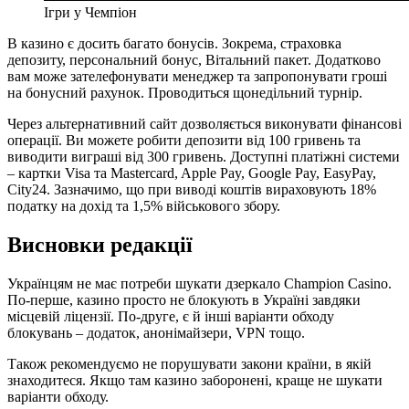
Ігри у Чемпіон
В казино є досить багато бонусів. Зокрема, страховка
депозиту, персональний бонус, Вітальний пакет. Додатково
вам може зателефонувати менеджер та запропонувати гроші
на бонусний рахунок. Проводиться щонедільний турнір.
Через альтернативний сайт дозволяється виконувати фінансові
операції. Ви можете робити депозити від 100 гривень та
виводити виграші від 300 гривень. Доступні платіжні системи
– картки Visa та Mastercard, Apple Pay, Google Pay, EasyPay,
City24. Зазначимо, що при виводі коштів вираховують 18%
податку на дохід та 1,5% військового збору.
Висновки редакції
Українцям не має потреби шукати дзеркало Champion Casino.
По-перше, казино просто не блокують в Україні завдяки
місцевій ліцензії. По-друге, є й інші варіанти обходу
блокувань – додаток, анонімайзери, VPN тощо.
Також рекомендуємо не порушувати закони країни, в якій
знаходитеся. Якщо там казино заборонені, краще не шукати
варіанти обходу.