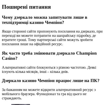
Поширені питання
Чому дзеркало можна запитувати лише в
техпідтримці казино Чемпіон?
Якщо сторонні сайти пропонують посилання на дзеркало, при
переході ви можете потрапити на шахрайську підробку, де
втратите гроші. Тому партнерські сайти можуть зробити
посилання лише на офіційний ресурс.
Як часто треба змінювати дзеркало Champion
Casino?
Альтернативні сайти блокуються з різною частотою. Деякі
існують кілька місяців, інші – кілька днів.
Дзеркало казино Чемпіон працює лише на ПК?
За бажанням ви можете відкрити альтернативний ресурс з
мобільного браузера. Функціонал та гра від цього не
страждають.