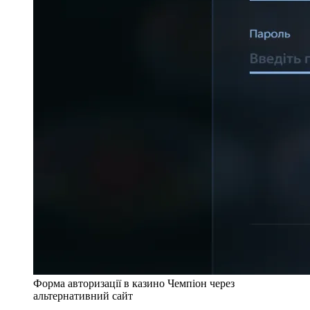
Форма авторизації в казино Чемпіон через
альтернативний сайт