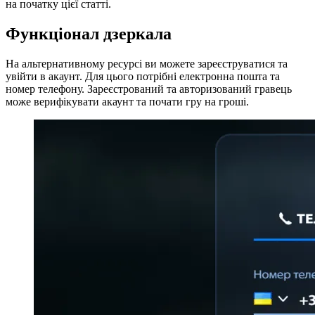
на початку цієї статті.
Функціонал дзеркала
На альтернативному ресурсі ви можете зареєструватися та
увійти в акаунт. Для цього потрібні електронна пошта та
номер телефону. Зареєстрований та авторизований гравець
може верифікувати акаунт та почати гру на гроші.