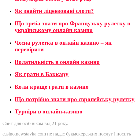
Як знайти ліцензовані слоти?
Що треба знати про Французьку рулетку в
українському онлайн казино
Чесна рулетка в онлайн казино – як
перевірити
Волатильність в онлайн казино
Як грати в Баккару
Коли краще грати в казино
Що потрібно знати про європейську рулетку
Турніри в онлайн-казино
Сайт для осіб віком від 21 року.
casino.newstavka.com не надає букмекерських послуг і носить