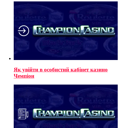
Як увійти в особистий кабінет казино
Чемпіон