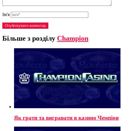
Ім'я
Більше з розділу
Champion
Як грати та вигравати в казино Чемпіон